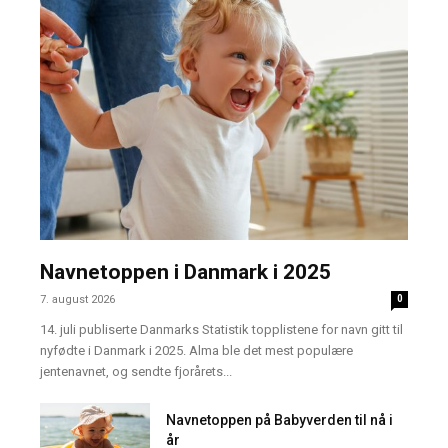
Navnetoppen i Danmark i 2025
7. august 2026
0
14. juli publiserte Danmarks Statistik topplistene for navn gitt til
nyfødte i Danmark i 2025. Alma ble det mest populære
jentenavnet, og sendte fjorårets...
Navnetoppen på Babyverden til nå i
år