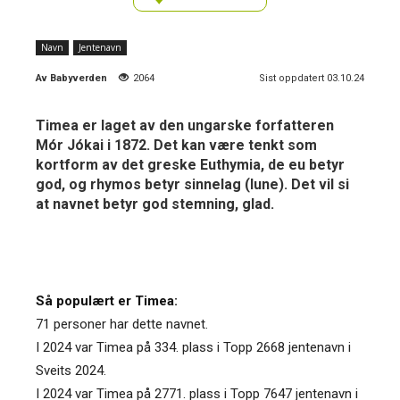
Navn
Jentenavn
Av
Babyverden
2064
Sist oppdatert 03.10.24
Timea er laget av den ungarske forfatteren
Mór Jókai i 1872. Det kan være tenkt som
kortform av det greske Euthymia, de eu betyr
god, og rhymos betyr sinnelag (lune). Det vil si
at navnet betyr god stemning, glad.
Så populært er Timea:
71 personer har dette navnet.
I 2024 var Timea på 334. plass i Topp 2668 jentenavn i
Sveits 2024.
I 2024 var Timea på 2771. plass i Topp 7647 jentenavn i