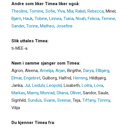
Andre som liker Timea liker også:
Theoline
,
Tomine
,
Sofie
,
Ylva
,
Mia
,
Rakel
,
Rebecca
,
Miriel
,
Bjørn
,
Hauk
,
Tobine
,
Linnea
,
Tiana
,
Noah
,
Felicia
,
Temine
,
Sander
,
Torine
,
Matheo
,
Josefine
Slik uttales Timea:
ti-MEE-a
Navn i samme sjanger som Timea:
Agron
,
Aleena
,
Amelija
,
Arjan
,
Birgithe
,
Darya
,
Ellbjørg
,
Elmar
,
Engebret
,
Gulborg
,
Halfrid
,
Heming
,
Hildbjørg
,
Janka
,
Jul
,
Leidulv
,
Leopold
,
Lisabeth
,
Lolita
,
Lova
,
Markas
,
Marny
,
Monrad
,
Oliana
,
Olliver
,
Sandor
,
Saule
,
Signhild
,
Sundus
,
Svane
,
Sveinar
,
Teja
,
Tiffany
,
Timmy
,
Vilija
Du kjenner Timea fra: