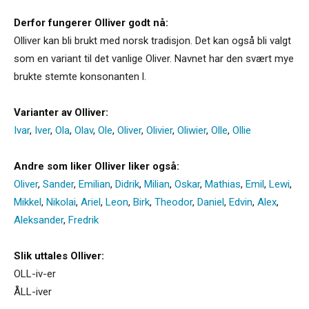
Derfor fungerer Olliver godt nå:
Olliver kan bli brukt med norsk tradisjon. Det kan også bli valgt
som en variant til det vanlige Oliver. Navnet har den svært mye
brukte stemte konsonanten l.
Varianter av Olliver:
Ivar
,
Iver
,
Ola
,
Olav
,
Ole
,
Oliver
,
Olivier
,
Oliwier
,
Olle
,
Ollie
Andre som liker Olliver liker også:
Oliver
,
Sander
,
Emilian
,
Didrik
,
Milian
,
Oskar
,
Mathias
,
Emil
,
Lewi
,
Mikkel
,
Nikolai
,
Ariel
,
Leon
,
Birk
,
Theodor
,
Daniel
,
Edvin
,
Alex
,
Aleksander
,
Fredrik
Slik uttales Olliver:
OLL-iv-er
ÅLL-iver