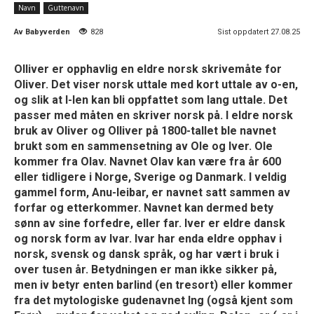
Navn
Guttenavn
Av
Babyverden
828
Sist oppdatert 27.08.25
Olliver er opphavlig en eldre norsk skrivemåte for
Oliver. Det viser norsk uttale med kort uttale av o-en,
og slik at l-len kan bli oppfattet som lang uttale. Det
passer med måten en skriver norsk på. I eldre norsk
bruk av Oliver og Olliver på 1800-tallet ble navnet
brukt som en sammensetning av Ole og Iver. Ole
kommer fra Olav. Navnet Olav kan være fra år 600
eller tidligere i Norge, Sverige og Danmark. I veldig
gammel form, Anu-leibar, er navnet satt sammen av
forfar og etterkommer. Navnet kan dermed bety
sønn av sine forfedre, eller far. Iver er eldre dansk
og norsk form av Ivar. Ivar har enda eldre opphav i
norsk, svensk og dansk språk, og har vært i bruk i
over tusen år. Betydningen er man ikke sikker på,
men iv betyr enten barlind (en tresort) eller kommer
fra det mytologiske gudenavnet Ing (også kjent som