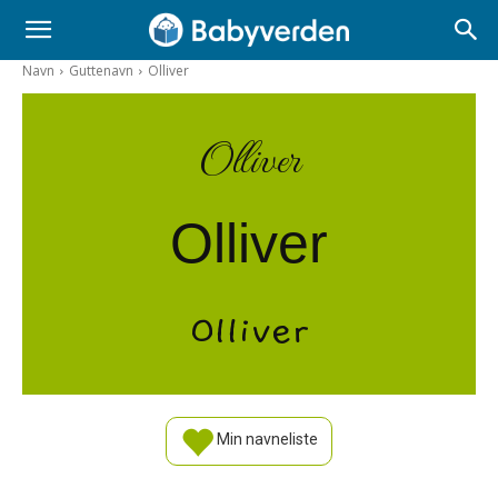
Navn
Guttenavn
Olliver
Olliver
Olliver
Olliver
Min navneliste