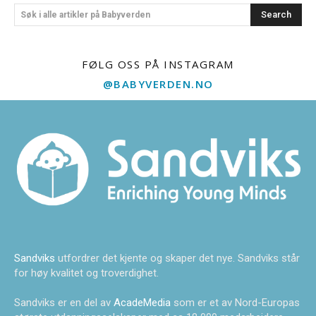
Search
Søk i alle artikler på Babyverden
FØLG OSS PÅ INSTAGRAM
@BABYVERDEN.NO
Sandviks
utfordrer det kjente og skaper det nye. Sandviks står
for høy kvalitet og troverdighet.
Sandviks er en del av
AcadeMedia
som er et av Nord-Europas