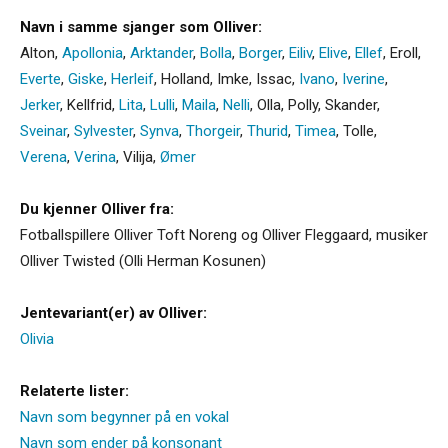
Navn i samme sjanger som Olliver:
Alton
,
Apollonia
,
Arktander
,
Bolla
,
Borger
,
Eiliv
,
Elive
,
Ellef
,
Eroll
,
Everte
,
Giske
,
Herleif
,
Holland
,
Imke
,
Issac
,
Ivano
,
Iverine
,
Jerker
,
Kellfrid
,
Lita
,
Lulli
,
Maila
,
Nelli
,
Olla
,
Polly
,
Skander
,
Sveinar
,
Sylvester
,
Synva
,
Thorgeir
,
Thurid
,
Timea
,
Tolle
,
Verena
,
Verina
,
Vilija
,
Ømer
Du kjenner Olliver fra:
Fotballspillere Olliver Toft Noreng og Olliver Fleggaard, musiker
Olliver Twisted (Olli Herman Kosunen)
Jentevariant(er) av Olliver:
Olivia
Relaterte lister:
Navn som begynner på en vokal
Navn som ender på konsonant