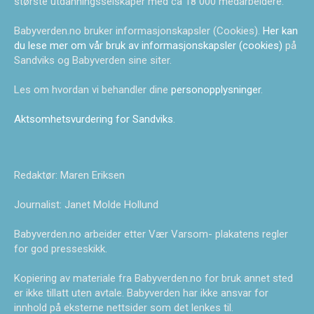
største utdanningsselskaper med ca 18 000 medarbeidere.
Babyverden.no bruker informasjonskapsler (Cookies).
Her kan
du lese mer om vår bruk av informasjonskapsler (cookies)
på
Sandviks og Babyverden sine siter.
Les om hvordan vi behandler dine
personopplysninger
.
Aktsomhetsvurdering for Sandviks
.
Redaktør: Maren Eriksen
Journalist: Janet Molde Hollund
Babyverden.no arbeider etter Vær Varsom- plakatens regler
for god presseskikk.
Kopiering av materiale fra Babyverden.no for bruk annet sted
er ikke tillatt uten avtale. Babyverden har ikke ansvar for
innhold på eksterne nettsider som det lenkes til.