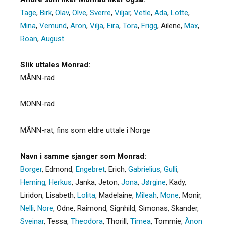
Tage
,
Birk
,
Olav
,
Olve
,
Sverre
,
Viljar
,
Vetle
,
Ada
,
Lotte
,
Mina
,
Vemund
,
Aron
,
Vilja
,
Eira
,
Tora
,
Frigg
,
Ailene
,
Max
,
Roan
,
August
Slik uttales Monrad:
MÅNN-rad
MONN-rad
MÅNN-rat, fins som eldre uttale i Norge
Navn i samme sjanger som Monrad:
Borger
,
Edmond
,
Engebret
,
Erich
,
Gabrielius
,
Gulli
,
Heming
,
Herkus
,
Janka
,
Jeton
,
Jona
,
Jørgine
,
Kady
,
Liridon
,
Lisabeth
,
Lolita
,
Madelaine
,
Mileah
,
Mone
,
Monir
,
Nelli
,
Nore
,
Odne
,
Raimond
,
Signhild
,
Simonas
,
Skander
,
Sveinar
,
Tessa
,
Theodora
,
Thorill
,
Timea
,
Tommie
,
Ånon