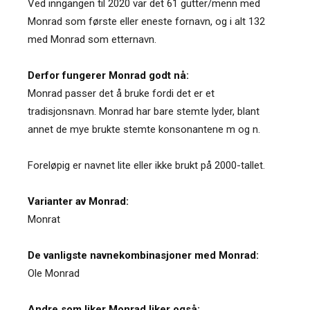
Ved inngangen til 2020 var det 61 gutter/menn med
Monrad som første eller eneste fornavn, og i alt 132
med Monrad som etternavn.
Derfor fungerer Monrad godt nå:
Monrad passer det å bruke fordi det er et
tradisjonsnavn. Monrad har bare stemte lyder, blant
annet de mye brukte stemte konsonantene m og n.
Foreløpig er navnet lite eller ikke brukt på 2000-tallet.
Varianter av Monrad:
Monrat
De vanligste navnekombinasjoner med Monrad:
Ole Monrad
Andre som liker Monrad liker også: