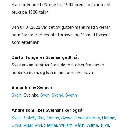
Sveinar er brukt i Norge fra 1940-årene, og var mest
brukt på 1980-tallet.
Den 01.01.2022 var det 59 gutter/menn med Sveinar
som første eller eneste fornavn, og 11 med Sveinar
som etternavn.
Derfor fungerer Sveinar godt nå:
Sveinar kan bli brukt fordi det har deler fra gamle
nordiske navn, og kan minne om slike navn.
Varianter av Sveinar:
Svein
,
Sveinke
,
Sven
,
Svend
,
Svenn
Andre som liker Sveinar liker også:
Svein
,
Solvår
,
Olai
,
Tobias
,
Synva
,
Einar
,
Viktoria
,
Hennie
,
Olivia
,
Viljar
,
Vivil
,
Steinar
,
William
,
Vårin
,
Wilma
,
Tuva
,