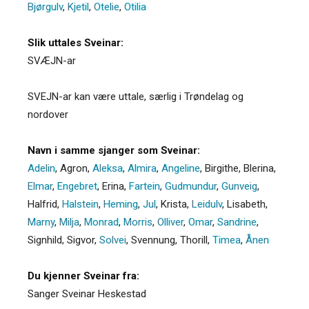
Bjørgulv
,
Kjetil
,
Otelie
,
Otilia
Slik uttales Sveinar:
SVÆJN-ar
SVEJN-ar kan være uttale, særlig i Trøndelag og
nordover
Navn i samme sjanger som Sveinar:
Adelin
,
Agron
,
Aleksa
,
Almira
,
Angeline
,
Birgithe
,
Blerina
,
Elmar
,
Engebret
,
Erina
,
Fartein
,
Gudmundur
,
Gunveig
,
Halfrid
,
Halstein
,
Heming
,
Jul
,
Krista
,
Leidulv
,
Lisabeth
,
Marny
,
Milja
,
Monrad
,
Morris
,
Olliver
,
Omar
,
Sandrine
,
Signhild
,
Sigvor
,
Solvei
,
Svennung
,
Thorill
,
Timea
,
Ånen
Du kjenner Sveinar fra:
Sanger Sveinar Heskestad