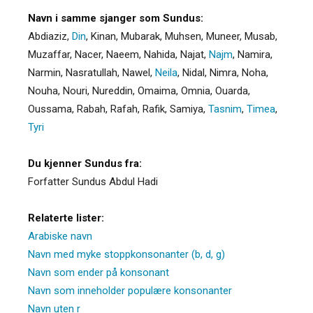
Navn i samme sjanger som Sundus:
Abdiaziz
,
Din
,
Kinan
,
Mubarak
,
Muhsen
,
Muneer
,
Musab
,
Muzaffar
,
Nacer
,
Naeem
,
Nahida
,
Najat
,
Najm
,
Namira
,
Narmin
,
Nasratullah
,
Nawel
,
Neila
,
Nidal
,
Nimra
,
Noha
,
Nouha
,
Nouri
,
Nureddin
,
Omaima
,
Omnia
,
Ouarda
,
Oussama
,
Rabah
,
Rafah
,
Rafik
,
Samiya
,
Tasnim
,
Timea
,
Tyri
Du kjenner Sundus fra:
Forfatter Sundus Abdul Hadi
Relaterte lister:
Arabiske navn
Navn med myke stoppkonsonanter (b, d, g)
Navn som ender på konsonant
Navn som inneholder populære konsonanter
Navn uten r