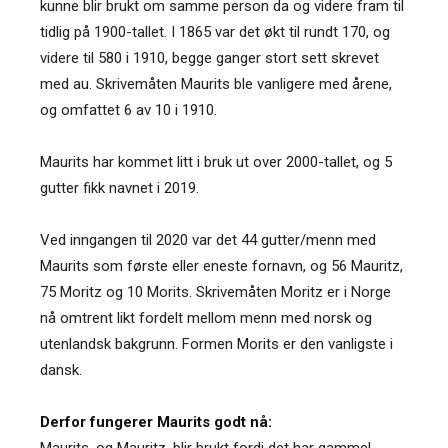
kunne blir brukt om samme person da og videre fram til
tidlig på 1900-tallet. I 1865 var det økt til rundt 170, og
videre til 580 i 1910, begge ganger stort sett skrevet
med au. Skrivemåten Maurits ble vanligere med årene,
og omfattet 6 av 10 i 1910.
Maurits har kommet litt i bruk ut over 2000-tallet, og 5
gutter fikk navnet i 2019.
Ved inngangen til 2020 var det 44 gutter/menn med
Maurits som første eller eneste fornavn, og 56 Mauritz,
75 Moritz og 10 Morits. Skrivemåten Moritz er i Norge
nå omtrent likt fordelt mellom menn med norsk og
utenlandsk bakgrunn. Formen Morits er den vanligste i
dansk.
Derfor fungerer Maurits godt nå:
Maurits, og Mauritz, blir brukt fordi det har gammel