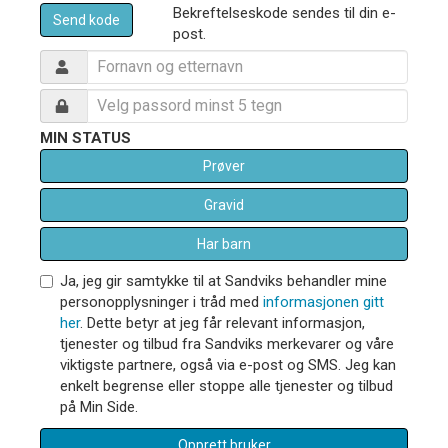
Bekreftelseskode sendes til din e-
Send kode
post.
MIN STATUS
Prøver
Gravid
Har barn
Ja, jeg gir samtykke til at Sandviks behandler mine
personopplysninger i tråd med
informasjonen gitt
her
. Dette betyr at jeg får relevant informasjon,
tjenester og tilbud fra Sandviks merkevarer og våre
viktigste partnere, også via e-post og SMS. Jeg kan
enkelt begrense eller stoppe alle tjenester og tilbud
på Min Side.
Opprett bruker