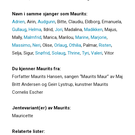
Navn i samme sjanger som Maurits:
Adrien
,
Airin
,
Audgunn
,
Bitte
,
Claudiu
,
Eldborg
,
Emanuela
,
Gullaug
,
Helma
,
Ildrid
,
Jori
,
Madalina
,
Madikken
,
Majus
,
Mally
,
Malmfrid
,
Marica
,
Marilou
,
Marine
,
Marjorie
,
Massimo
,
Neri
,
Olise
,
Orlaug
,
Othilia
,
Palmar
,
Risten
,
Selja
,
Sigur
,
Snøfrid
,
Solaug
,
Thrine
,
Tyri
,
Valeri
,
Vitor
Du kjenner Maurits fra:
Forfatter Maurits Hansen, sangen “Maurits Maur” av Maj
Britt Andersen og Geirr Lystrup, kunstner Maurits
Cornelis Escher
Jentevariant(er) av Maurits:
Mauricette
Relaterte lister: