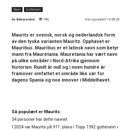
Navn
Guttenavn
Av
Babyverden
946
Sist oppdatert 13.08.20
Maurits er svensk, norsk og nederlandsk form
av den tyske varianten Mauritz. Opphavet er
Mauritius. Mauritius er et latinsk navn som betyr
mann fra Mauretania. Mauretania har vært navn
på ulike områder i Nord-Afrika gjennom
historien. Rundt år null og i noen hundre år
framover omfattet et område like sør for
dagens Spania og noe innover i Middelhavet.
Så populært er Maurits:
54 personer har dette navnet.
I 2024 var Maurits på 911. plass i Topp 1592 guttenavn i