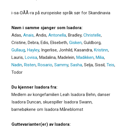
i-sa-DÅÅ-ra på europeiske språk sør for Skandinavia
Navn i samme sjanger som Isadora:
Adas
,
Anais
,
Andis
,
Antonella
,
Bradley
,
Christelle
,
Cristine
,
Debra
,
Edis
,
Elisebeth
,
Gisken
,
Guldborg
,
Gullaug
,
Hayley
,
Ingerlise
,
Jonhild
,
Kasandra
,
Kristinn
,
Lauris
,
Lovisa
,
Madalina
,
Madelein
,
Madikken
,
Milia
,
Nadin
,
Risten
,
Rosario
,
Sammy
,
Sasha
,
Selja
,
Sissil
,
Teis
,
Todor
Du kjenner Isadora fra:
Medlem av kongefamilien Leah Isadora Behn, danser
Isadora Duncan, skuespiller Isadora Swann,
barnebøkene om Isadora Måneblomst
Guttevarianter(er) av Isadora: