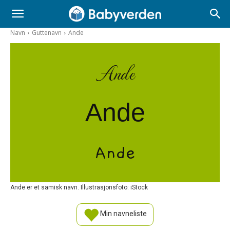
Navn
Guttenavn
Ande
Ande
Ande
Ande
Ande er et samisk navn. Illustrasjonsfoto: iStock
Min navneliste