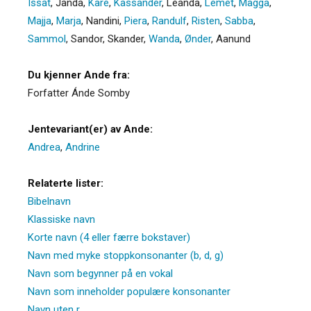
Issat
,
Janda
,
Kare
,
Kassander
,
Leanda
,
Lemet
,
Magga
,
Majja
,
Marja
,
Nandini
,
Piera
,
Randulf
,
Risten
,
Sabba
,
Sammol
,
Sandor
,
Skander
,
Wanda
,
Ønder
,
Aanund
Du kjenner Ande fra:
Forfatter Ánde Somby
Jentevariant(er) av Ande:
Andrea
,
Andrine
Relaterte lister:
Bibelnavn
Klassiske navn
Korte navn (4 eller færre bokstaver)
Navn med myke stoppkonsonanter (b, d, g)
Navn som begynner på en vokal
Navn som inneholder populære konsonanter
Navn uten r