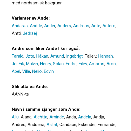
med nordsamisk bakgrunn.
Varianter av Ande:
Andaras
,
Andde
,
Ander
,
Anders
,
Andreas
,
Ante
,
Antero
,
Antti
,
Jedrzej
Andre som liker Ande liker også:
Tarald
,
Jøte
,
Håkan
,
Amund
,
Ingebrigt
,
Talleiv
,
Hannah
,
Jo
,
Eik
,
Malvin
,
Henry
,
Solan
,
Endre
,
Eilev
,
Ambros
,
Aron
,
Abel
,
Ville
,
Nelio
,
Edvin
Slik uttales Ande:
AANN-te
Navn i samme sjanger som Ande:
Ailu
,
Aland
,
Alehtta
,
Aminde
,
Anda
,
Andela
,
Andja
,
Andreu
,
Anduena
,
Asllat
,
Candace
,
Eskender
,
Fernande
,