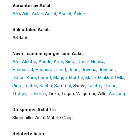
Varianter av Aslat:
Ailo
,
Ailu
,
Aslak
,
Asllat
,
Asslat
,
Åsleik
Slik uttales Aslat:
AS-laah
Navn i samme sjanger som Aslat:
Ailu
,
Alehtta
,
Andde
,
Ante
,
Biera
,
Danel
,
Heaika
,
Heandarat
,
Heandrat
,
Issat
,
Jouni
,
Jovnna
,
Jovsset
,
Juhan
,
Kare
,
Lemet
,
Magga
,
Mahtte
,
Majja
,
Mihkkal
,
Ovlla
,
Piera
,
Risten
,
Sabba
,
Sammol
,
Synve
,
Talette
,
Thorin
,
Thøger
,
Tideman
,
Tinka
,
Torjan
,
Valgerdur
,
Wille
,
Aaslaug
Du kjenner Aslat fra:
Skuespiller Aslat Mahtte Gaup
Relaterte lister: