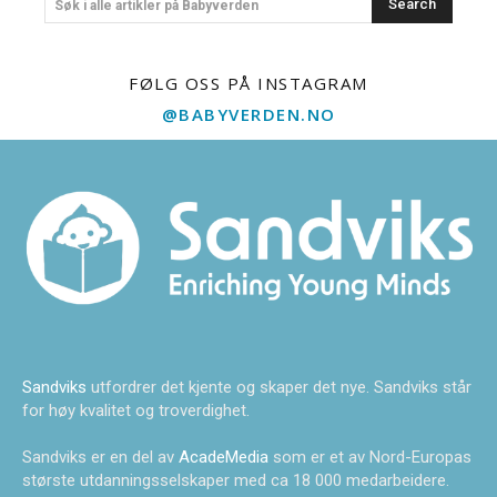
Search
Søk i alle artikler på Babyverden
FØLG OSS PÅ INSTAGRAM
@BABYVERDEN.NO
Sandviks
utfordrer det kjente og skaper det nye. Sandviks står
for høy kvalitet og troverdighet.
Sandviks er en del av
AcadeMedia
som er et av Nord-Europas
største utdanningsselskaper med ca 18 000 medarbeidere.