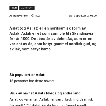
Navn
Guttenavn
Av
Babyverden
802
Sist oppdatert 03.06.20
Áslat (og Ásllat) er en nordsamisk form av
Aslak. Aslak er et som som ble til i Skandinavia
før år 1000. Det består av delen As, som er en
variant av ås, som betyr gammel nordisk gud, og
av lak, som betyr kamp.
Så populært er Aslat:
18 personer har dette navnet.
Bruk av navnet Aslat i Norge og andre land:
Aslat, og varianten Asllat, har vært i bruk i nordsamisk
fra rundt 1700-tallet, og da først og fremst muntlig,