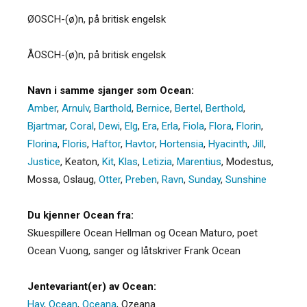
ØOSCH-(ø)n, på britisk engelsk
ÅOSCH-(ø)n, på britisk engelsk
Navn i samme sjanger som Ocean:
Amber
,
Arnulv
,
Barthold
,
Bernice
,
Bertel
,
Berthold
,
Bjartmar
,
Coral
,
Dewi
,
Elg
,
Era
,
Erla
,
Fiola
,
Flora
,
Florin
,
Florina
,
Floris
,
Haftor
,
Havtor
,
Hortensia
,
Hyacinth
,
Jill
,
Justice
,
Keaton
,
Kit
,
Klas
,
Letizia
,
Marentius
,
Modestus
,
Mossa
,
Oslaug
,
Otter
,
Preben
,
Ravn
,
Sunday
,
Sunshine
Du kjenner Ocean fra:
Skuespillere Ocean Hellman og Ocean Maturo, poet
Ocean Vuong, sanger og låtskriver Frank Ocean
Jentevariant(er) av Ocean:
Hav
,
Ocean
,
Oceana
,
Ozeana