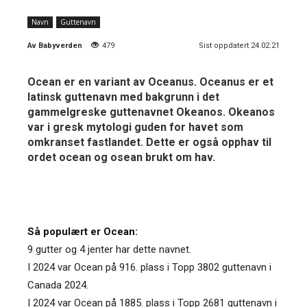
Navn
Guttenavn
Av
Babyverden
479
Sist oppdatert 24.02.21
Ocean er en variant av Oceanus. Oceanus er et
latinsk guttenavn med bakgrunn i det
gammelgreske guttenavnet Okeanos. Okeanos
var i gresk mytologi guden for havet som
omkranset fastlandet. Dette er også opphav til
ordet ocean og osean brukt om hav.
Så populært er Ocean:
9 gutter og 4 jenter har dette navnet.
I 2024 var Ocean på 916. plass i Topp 3802 guttenavn i
Canada 2024.
I 2024 var Ocean på 1885. plass i Topp 2681 guttenavn i