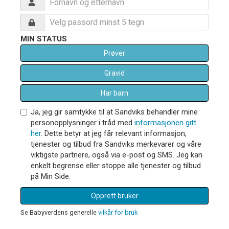
MIN STATUS
Prøver
Gravid
Har barn
Ja, jeg gir samtykke til at Sandviks behandler mine
personopplysninger i tråd med
informasjonen gitt
her
. Dette betyr at jeg får relevant informasjon,
tjenester og tilbud fra Sandviks merkevarer og våre
viktigste partnere, også via e-post og SMS. Jeg kan
enkelt begrense eller stoppe alle tjenester og tilbud
på Min Side.
Opprett bruker
Se Babyverdens generelle
vilkår for bruk