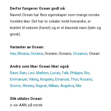
Derfor fungerer Ocean godt nå:
Navnet Ocean har flere egenskaper som mange norske
foreldre liker. Det har to vokaler inntil hverandre, er
knyttet til naturen (havet) og er et klassisk navn (latin og
gresk).
Varianter av Ocean:
Hav
,
Moana
,
Oceana
,
Oceane
,
Oceano
,
Oceanus
,
Osean
Andre som liker Ocean liker også:
Ravn
,
Rain
,
Leo
,
Matheo
,
Lucas
,
Falk
,
Philippe
,
Rio
,
Emmanuel
,
Viking
,
Kingsley
,
Emanuel
,
Thor
,
Rosario
,
Snorre
,
Wesley
,
Ragnar
,
Millian
,
Angelica
,
Mie
Slik uttales Ocean:
o-se-AAN, på norsk