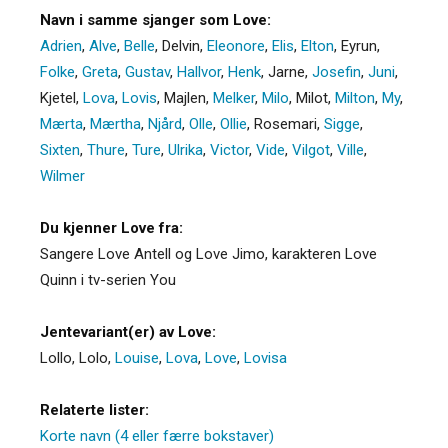
Navn i samme sjanger som Love:
Adrien
,
Alve
,
Belle
,
Delvin
,
Eleonore
,
Elis
,
Elton
,
Eyrun
,
Folke
,
Greta
,
Gustav
,
Hallvor
,
Henk
,
Jarne
,
Josefin
,
Juni
,
Kjetel
,
Lova
,
Lovis
,
Majlen
,
Melker
,
Milo
,
Milot
,
Milton
,
My
,
Mærta
,
Mærtha
,
Njård
,
Olle
,
Ollie
,
Rosemari
,
Sigge
,
Sixten
,
Thure
,
Ture
,
Ulrika
,
Victor
,
Vide
,
Vilgot
,
Ville
,
Wilmer
Du kjenner Love fra:
Sangere Love Antell og Love Jimo, karakteren Love
Quinn i tv-serien You
Jentevariant(er) av Love:
Lollo
,
Lolo
,
Louise
,
Lova
,
Love
,
Lovisa
Relaterte lister:
Korte navn (4 eller færre bokstaver)