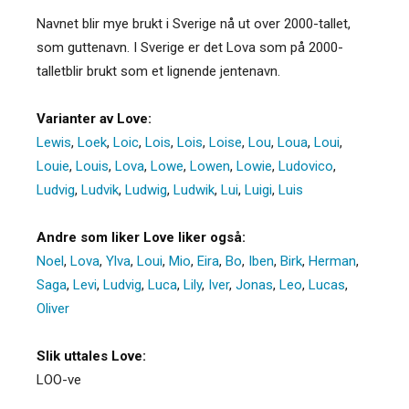
Navnet blir mye brukt i Sverige nå ut over 2000-tallet,
som guttenavn. I Sverige er det Lova som på 2000-
talletblir brukt som et lignende jentenavn.
Varianter av Love:
Lewis
,
Loek
,
Loic
,
Lois
,
Lois
,
Loise
,
Lou
,
Loua
,
Loui
,
Louie
,
Louis
,
Lova
,
Lowe
,
Lowen
,
Lowie
,
Ludovico
,
Ludvig
,
Ludvik
,
Ludwig
,
Ludwik
,
Lui
,
Luigi
,
Luis
Andre som liker Love liker også:
Noel
,
Lova
,
Ylva
,
Loui
,
Mio
,
Eira
,
Bo
,
Iben
,
Birk
,
Herman
,
Saga
,
Levi
,
Ludvig
,
Luca
,
Lily
,
Iver
,
Jonas
,
Leo
,
Lucas
,
Oliver
Slik uttales Love:
LOO-ve