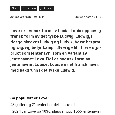
Navn
Guttenavn
Jentenavn
Av
Babyverden
4044
Sist oppdatert 01.10.24
Love er svensk form av Louis. Louis opphavlig
fransk form av det tyske Ludwig. Ludwig, i
Norge skrevet Ludvig og Ludvik, betyr berømt
og wig/vig betyr kamp. I Sverige blir Love også
brukt som jentenavn, som en variant av
jentenavnet Lova. Det er svensk form av
jentenavnet Louise. Louise er et fransk navn,
med bakgrunn i det tyske Ludwig.
Så populært er Love:
43 gutter og 21 jenter har dette navnet.
I 2024 var Love på 1036. plass i Topp 1555 jentenavn i