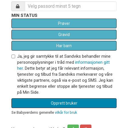
MIN STATUS
Prøver
Gravid
Har barn
Ja, jeg gir samtykke til at Sandviks behandler mine
personopplysninger i tråd med
informasjonen gitt
her
. Dette betyr at jeg får relevant informasjon,
tjenester og tilbud fra Sandviks merkevarer og våre
viktigste partnere, også via e-post og SMS. Jeg kan
enkelt begrense eller stoppe alle tjenester og tilbud
på Min Side.
Opprett bruker
Se Babyverdens generelle
vilkår for bruk