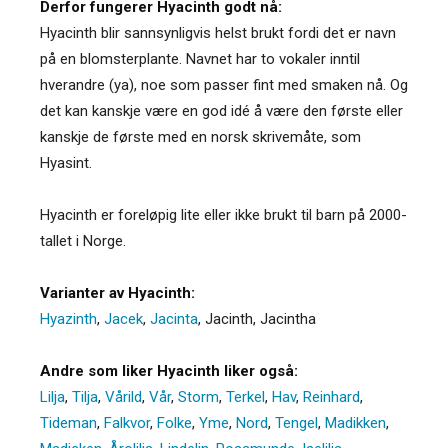
Derfor fungerer Hyacinth godt nå:
Hyacinth blir sannsynligvis helst brukt fordi det er navn
på en blomsterplante. Navnet har to vokaler inntil
hverandre (ya), noe som passer fint med smaken nå. Og
det kan kanskje være en god idé å være den første eller
kanskje de første med en norsk skrivemåte, som
Hyasint.
Hyacinth er foreløpig lite eller ikke brukt til barn på 2000-
tallet i Norge.
Varianter av Hyacinth:
Hyazinth
,
Jacek
,
Jacinta
,
Jacinth
,
Jacintha
Andre som liker Hyacinth liker også:
Lilja
,
Tilja
,
Vårild
,
Vår
,
Storm
,
Terkel
,
Hav
,
Reinhard
,
Tideman
,
Falkvor
,
Folke
,
Yme
,
Nord
,
Tengel
,
Madikken
,