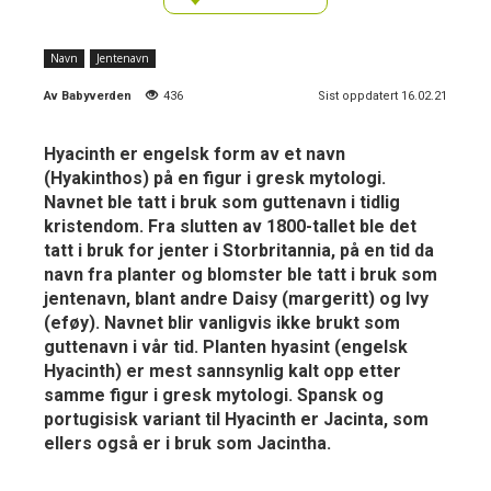
Navn
Jentenavn
Av
Babyverden
436
Sist oppdatert 16.02.21
Hyacinth er engelsk form av et navn
(Hyakinthos) på en figur i gresk mytologi.
Navnet ble tatt i bruk som guttenavn i tidlig
kristendom. Fra slutten av 1800-tallet ble det
tatt i bruk for jenter i Storbritannia, på en tid da
navn fra planter og blomster ble tatt i bruk som
jentenavn, blant andre Daisy (margeritt) og Ivy
(eføy). Navnet blir vanligvis ikke brukt som
guttenavn i vår tid. Planten hyasint (engelsk
Hyacinth) er mest sannsynlig kalt opp etter
samme figur i gresk mytologi. Spansk og
portugisisk variant til Hyacinth er Jacinta, som
ellers også er i bruk som Jacintha.