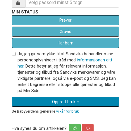
MIN STATUS
Prøver
Gravid
Har barn
Ja, jeg gir samtykke til at Sandviks behandler mine
personopplysninger i tråd med
informasjonen gitt
her
. Dette betyr at jeg får relevant informasjon,
tjenester og tilbud fra Sandviks merkevarer og våre
viktigste partnere, også via e-post og SMS. Jeg kan
enkelt begrense eller stoppe alle tjenester og tilbud
på Min Side.
Opprett bruker
Se Babyverdens generelle
vilkår for bruk
Hva synes du om artikkelen?