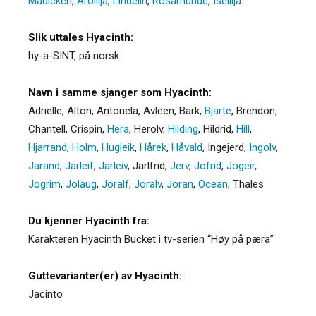
Madicken
,
Årolilja
,
Lindelin
,
Rosamunde
,
Iselilja
Slik uttales Hyacinth:
hy-a-SINT, på norsk
Navn i samme sjanger som Hyacinth:
Adrielle
,
Alton
,
Antonela
,
Avleen
,
Bark
,
Bjarte
,
Brendon
,
Chantell
,
Crispin
,
Hera
,
Herolv
,
Hilding
,
Hildrid
,
Hill
,
Hjarrand
,
Holm
,
Hugleik
,
Hårek
,
Håvald
,
Ingejerd
,
Ingolv
,
Jarand
,
Jarleif
,
Jarleiv
,
Jarlfrid
,
Jerv
,
Jofrid
,
Jogeir
,
Jogrim
,
Jolaug
,
Joralf
,
Joralv
,
Joran
,
Ocean
,
Thales
Du kjenner Hyacinth fra:
Karakteren Hyacinth Bucket i tv-serien “Høy på pæra”
Guttevarianter(er) av Hyacinth:
Jacinto