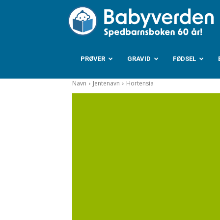
B
PRØVER
GRAVID
FØDSEL
Navn
Jentenavn
Hortensia