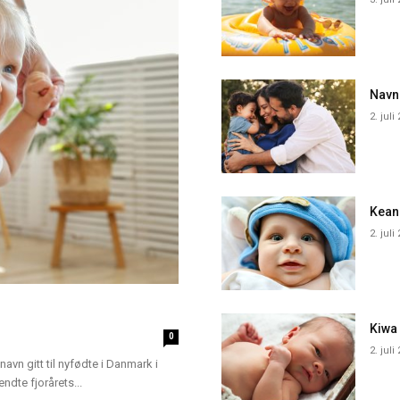
Navn
2. juli
Kean
2. juli
Kiwa
0
2. juli
navn gitt til nyfødte i Danmark i
dte fjorårets...