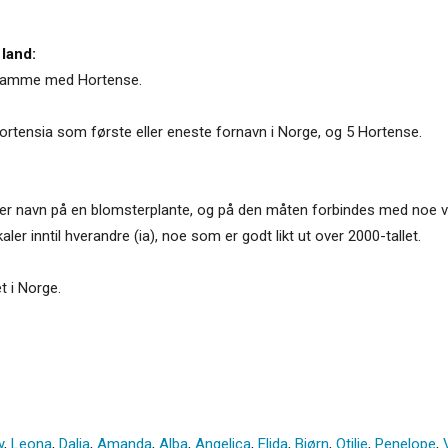
 land:
t samme med Hortense.
ortensia som første eller eneste fornavn i Norge, og 5 Hortense.
så er navn på en blomsterplante, og på den måten forbindes med noe va
ler inntil hverandre (ia), noe som er godt likt ut over 2000-tallet.
et i Norge.
y
,
Leona
,
Dalia
,
Amanda
,
Alba
,
Angelica
,
Elida
,
Bjørn
,
Otilie
,
Penelope
,