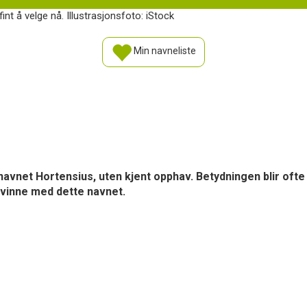
nt å velge nå. Illustrasjonsfoto: iStock
Min navneliste
rnavnet Hortensius, uten kjent opphav. Betydningen blir ofte
kvinne med dette navnet.