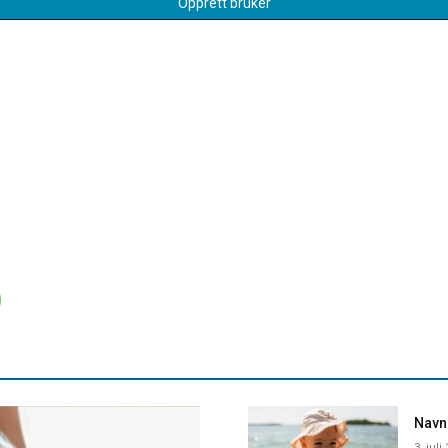
Opprett bruker
Navne
3. juli