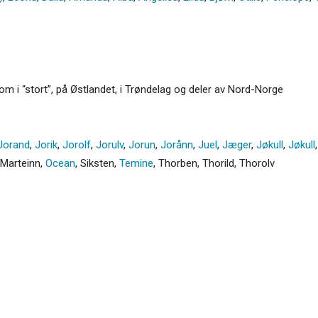
som i “stort”, på Østlandet, i Trøndelag og deler av Nord-Norge
Jorand
,
Jorik
,
Jorolf
,
Jorulv
,
Jorun
,
Jorånn
,
Juel
,
Jæger
,
Jøkull
,
Jøkull
Marteinn
,
Ocean
,
Siksten
,
Temine
,
Thorben
,
Thorild
,
Thorolv