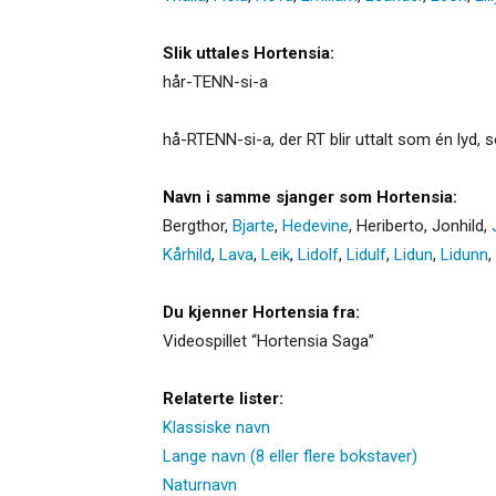
Slik uttales Hortensia:
hår-TENN-si-a
hå-RTENN-si-a, der RT blir uttalt som én lyd, 
Navn i samme sjanger som Hortensia:
Bergthor
,
Bjarte
,
Hedevine
,
Heriberto
,
Jonhild
,
Kårhild
,
Lava
,
Leik
,
Lidolf
,
Lidulf
,
Lidun
,
Lidunn
,
Du kjenner Hortensia fra:
Videospillet “Hortensia Saga”
Relaterte lister:
Klassiske navn
Lange navn (8 eller flere bokstaver)
Naturnavn