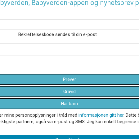
 Babyverden, Babyverden-appen og nyhetsbrev p
Bekreftelseskode sendes til din e-post.
Prøver
Gravid
Har barn
dler mine personopplysninger i tråd med
informasjonen gitt her
. Dette 
iktigste partnere, også via e-post og SMS. Jeg kan enkelt begrense el