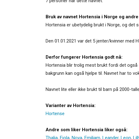
7 personer har dette navnet.
Bruk av navnet Hortensia i Norge og andre
Hortensia er ubetydelig brukt i Norge, og de
Den 01.01.2021 var det 5 jenter/kvinner med H
Derfor fungerer Hortensia godt nå:
Hortensia blir trolig mest brukt fordi det og
bakgrunn kan også hjelpe til. Navnet har to voka
Navnet lite eller ikke brukt til barn på 2000-tall
Varianter av Hortensia:
Hortense
Andre som liker Hortensia liker også:
Thalia
,
Fiola
,
Nova
,
Emiliam
,
Leander
,
Leon
,
Lill