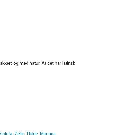
kkert og med natur. At det har latinsk
Violeta
,
Zelie
,
Thilde
,
Mariana