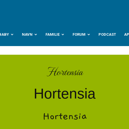
abyverden.no
BABY
NAVN
FAMILIE
FORUM
PODCAST
A
Hortensia
Hortensia
Hortensia