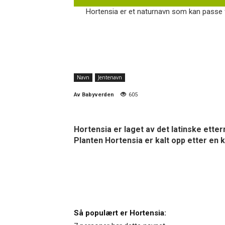
Hortensia er et naturnavn som kan passe fi
Navn
Jentenavn
Av
Babyverden
605
Hortensia er laget av det latinske ette
Planten Hortensia er kalt opp etter en 
Så populært er Hortensia: