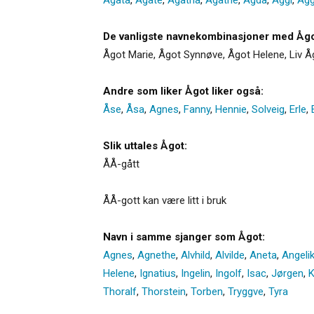
De vanligste navnekombinasjoner med Ågo
Ågot Marie, Ågot Synnøve, Ågot Helene, Liv Åg
Andre som liker Ågot liker også:
Åse
,
Åsa
,
Agnes
,
Fanny
,
Hennie
,
Solveig
,
Erle
,
Slik uttales Ågot:
ÅÅ-gått
ÅÅ-gott kan være litt i bruk
Navn i samme sjanger som Ågot:
Agnes
,
Agnethe
,
Alvhild
,
Alvilde
,
Aneta
,
Angeli
Helene
,
Ignatius
,
Ingelin
,
Ingolf
,
Isac
,
Jørgen
,
K
Thoralf
,
Thorstein
,
Torben
,
Tryggve
,
Tyra