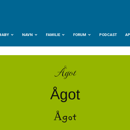
abyverden.no
BABY
NAVN
FAMILIE
FORUM
PODCAST
A
Ågot
Ågot
Ågot