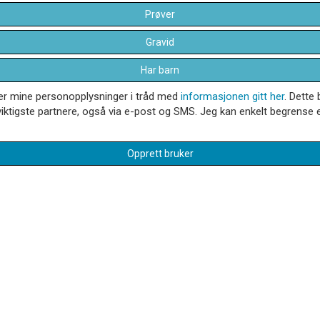
Prøver
Gravid
Har barn
dler mine personopplysninger i tråd med
informasjonen gitt her
. Dette 
iktigste partnere, også via e-post og SMS. Jeg kan enkelt begrense el
Opprett bruker