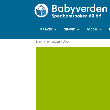
B
PRØVER
GRAVID
FØDSEL
Navn
Jentenavn
Ågot