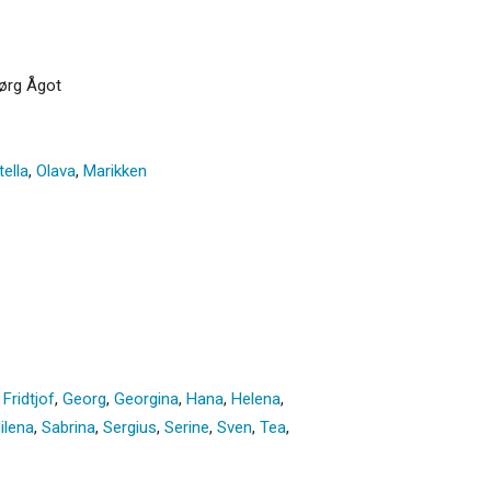
jørg Ågot
tella
,
Olava
,
Marikken
,
Fridtjof
,
Georg
,
Georgina
,
Hana
,
Helena
,
ilena
,
Sabrina
,
Sergius
,
Serine
,
Sven
,
Tea
,