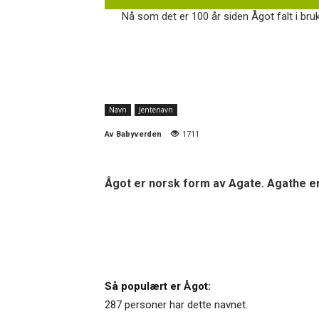
Nå som det er 100 år siden Ågot falt i bruk
Navn
Jentenavn
Av
Babyverden
1711
Ågot er norsk form av Agate. Agathe er
Så populært er Ågot:
287 personer har dette navnet.