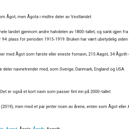
:
 som Ågot, men Ågota i midtre deler av Vestlandet.
hele landet gjennom andre halvdelen av 1800-tallet, og sank igjen fr
r 94. plass for perioden 1915-1919. Bruken har vært ubetydelig siden
inner med Ågot som første eller eneste fornavn, 215 Aagot, 34 Ågoth
jerne deler navnetrender med, som Sverige, Danmark, England og USA.
 Det er også et kort navn som passer fint inn på 2000-tallet.
å (2019), men med et par jenter noen av årene, enten som Ågot eller 
ie
,
Aagot
,
Ågota
,
Ågoth
,
Aagoth