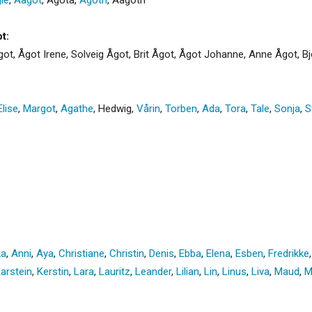
t:
ot, Ågot Irene, Solveig Ågot, Brit Ågot, Ågot Johanne, Anne Ågot, B
Elise
,
Margot
,
Agathe
,
Hedwig
,
Vårin
,
Torben
,
Ada
,
Tora
,
Tale
,
Sonja
,
S
ka
,
Anni
,
Aya
,
Christiane
,
Christin
,
Denis
,
Ebba
,
Elena
,
Esben
,
Fredrikke
arstein
,
Kerstin
,
Lara
,
Lauritz
,
Leander
,
Lilian
,
Lin
,
Linus
,
Liva
,
Maud
,
M