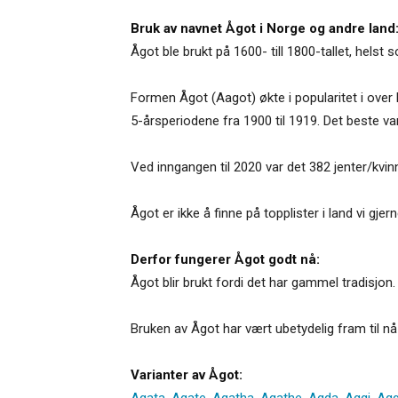
Bruk av navnet Ågot i Norge og andre land
Ågot ble brukt på 1600- till 1800-tallet, helst
Formen Ågot (Aagot) økte i popularitet i over 
5-årsperiodene fra 1900 til 1919. Det beste va
Ved inngangen til 2020 var det 382 jenter/kv
Ågot er ikke å finne på topplister i land vi g
Derfor fungerer Ågot godt nå:
Ågot blir brukt fordi det har gammel tradisjon.
Bruken av Ågot har vært ubetydelig fram til n
Varianter av Ågot:
Agata
,
Agate
,
Agatha
,
Agathe
,
Agda
,
Aggi
,
Agg