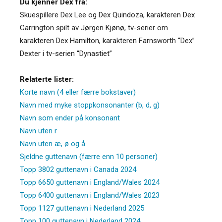
Du kjenner Dex fra:
Skuespillere Dex Lee og Dex Quindoza, karakteren Dex
Carrington spilt av Jørgen Kjønø, tv-serier om
karakteren Dex Hamilton, karakteren Farnsworth “Dex”
Dexter i tv-serien “Dynastiet”
Relaterte lister:
Korte navn (4 eller færre bokstaver)
Navn med myke stoppkonsonanter (b, d, g)
Navn som ender på konsonant
Navn uten r
Navn uten æ, ø og å
Sjeldne guttenavn (færre enn 10 personer)
Topp 3802 guttenavn i Canada 2024
Topp 6650 guttenavn i England/Wales 2024
Topp 6400 guttenavn i England/Wales 2023
Topp 1127 guttenavn i Nederland 2025
Topp 100 guttenavn i Nederland 2024