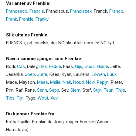
Varianter av Frenkie:
Francesco
,
Francis
,
Franciscus
,
Franciszek
,
Franck
,
Franco
,
Frank
,
Frankie
,
Franky
Slik uttales Frenkie:
FRENGK-i, på engelsk, der NG blir uttalt som en NG-lyd
Navn i samme sjanger som Frenkie:
Bodi
,
Cas
,
Daley
,
Dex
,
Fedde
,
Faas
,
Gijs
,
Guus
,
Hidde
,
Jelte
,
Jesenka
,
Joep
,
Jurre
,
Kees
,
Kyan
,
Laurens
,
Lowen
,
Luuk
,
Mace
,
Mayson
,
Mees
,
Melle
,
Niek
,
Noud
,
Novi
,
Pepijn
,
Pieter
,
Pim
,
Raf
,
Rens
,
Senn
,
Sepp
,
Sev
,
Siem
,
Stef
,
Stijn
,
Teun
,
Thijs
,
Ties
,
Tijn
,
Tygo
,
Wout
,
Xavi
Du kjenner Frenkie fra:
Fotballspiller Frenkie de Jong, rapper Frenkie (Adnan
Hamidović)