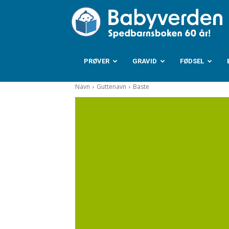
B
PRØVER
GRAVID
FØDSEL
Navn
Guttenavn
Baste