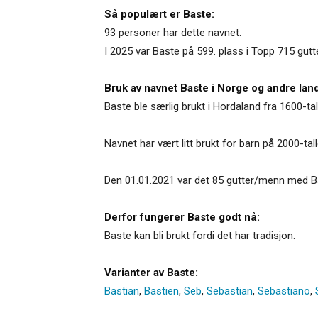
Så populært er Baste:
93 personer har dette navnet.
I 2025 var Baste på 599. plass i Topp 715 gut
Bruk av navnet Baste i Norge og andre land
Baste ble særlig brukt i Hordaland fra 1600-tal
Navnet har vært litt brukt for barn på 2000-tall
Den 01.01.2021 var det 85 gutter/menn med Ba
Derfor fungerer Baste godt nå:
Baste kan bli brukt fordi det har tradisjon.
Varianter av Baste:
Bastian
,
Bastien
,
Seb
,
Sebastian
,
Sebastiano
,