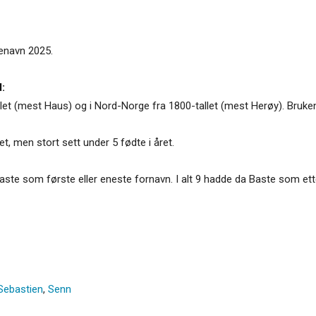
tenavn 2025.
:
let (mest Haus) og i Nord-Norge fra 1800-tallet (mest Herøy). Bruken h
et, men stort sett under 5 fødte i året.
ste som første eller eneste fornavn. I alt 9 hadde da Baste som ett
Sebastien
,
Senn