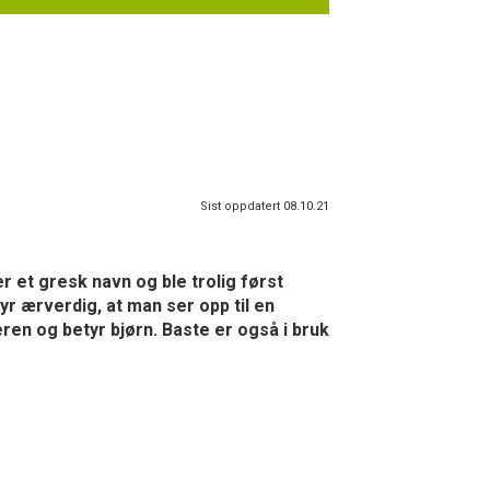
Sist oppdatert 08.10.21
r et gresk navn og ble trolig først
r ærverdig, at man ser opp til en
eren og betyr bjørn. Baste er også i bruk