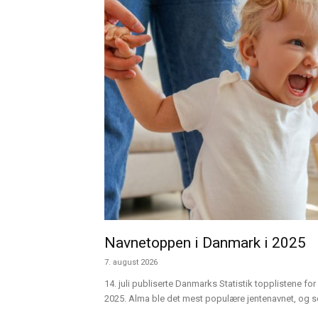
Navnetoppen i Danmark i 2025
7. august 2026
14. juli publiserte Danmarks Statistik topplistene for 
2025. Alma ble det mest populære jentenavnet, og sen