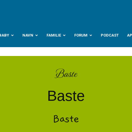
abyverden.no
BABY
NAVN
FAMILIE
FORUM
PODCAST
A
Baste
Baste
Baste