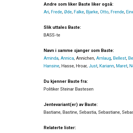
Andre som liker Baste liker også:
Ari
,
Frede
,
Øde
,
Falke
,
Bjarke
,
Otto
,
Frende
,
Ein
Slik uttales Baste:
BASS-te
Navn i samme sjanger som Baste:
Aminda
,
Annica
,
Annichen
,
Arnlaug
,
Bellest
,
Be
Hansine
,
Hasse
,
Hroar
,
Just
,
Kariann
,
Maret
,
N
Du kjenner Baste fra:
Politiker Steinar Bastesen
Jentevariant(er) av Baste:
Bastiane
,
Bastine
,
Sebastia
,
Sebastiane
,
Sebas
Relaterte lister: