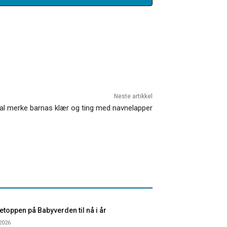
Neste artikkel
kal merke barnas klær og ting med navnelapper
toppen på Babyverden til nå i år
 2026