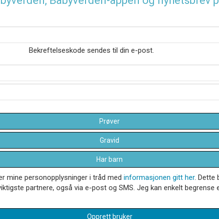
 Babyverden, Babyverden-appen og nyhetsbrev p
Bekreftelseskode sendes til din e-post.
Prøver
Gravid
Har barn
dler mine personopplysninger i tråd med
informasjonen gitt her
. Dette 
iktigste partnere, også via e-post og SMS. Jeg kan enkelt begrense el
Opprett bruker