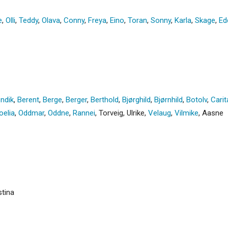
e
,
Olli
,
Teddy
,
Olava
,
Conny
,
Freya
,
Eino
,
Toran
,
Sonny
,
Karla
,
Skage
,
Ed
ndik
,
Berent
,
Berge
,
Berger
,
Berthold
,
Bjørghild
,
Bjørnhild
,
Botolv
,
Carit
oelia
,
Oddmar
,
Oddne
,
Rannei
,
Torveig
,
Ulrike
,
Velaug
,
Vilmike
,
Aasne
tina