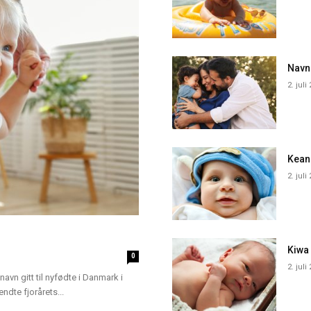
Navn
2. juli
Kean
2. juli
Kiwa
0
2. juli
navn gitt til nyfødte i Danmark i
dte fjorårets...