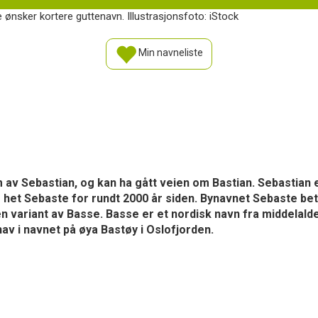
ønsker kortere guttenavn. Illustrasjonsfoto: iStock
Min navneliste
 av Sebastian, og kan ha gått veien om Bastian. Sebastian e
het Sebaste for rundt 2000 år siden. Bynavnet Sebaste bety
en variant av Basse. Basse er et nordisk navn fra middelald
v i navnet på øya Bastøy i Oslofjorden.