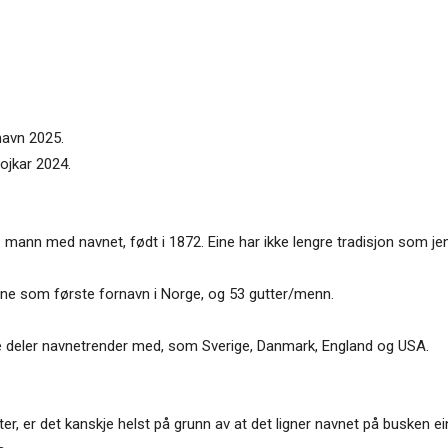
navn 2025.
pojkar 2024.
t 1 mann med navnet, født i 1872. Eine har ikke lengre tradisjon som je
Eine som første fornavn i Norge, og 53 gutter/menn.
jerne deler navnetrender med, som Sverige, Danmark, England og USA.
nter, er det kanskje helst på grunn av at det ligner navnet på busken 