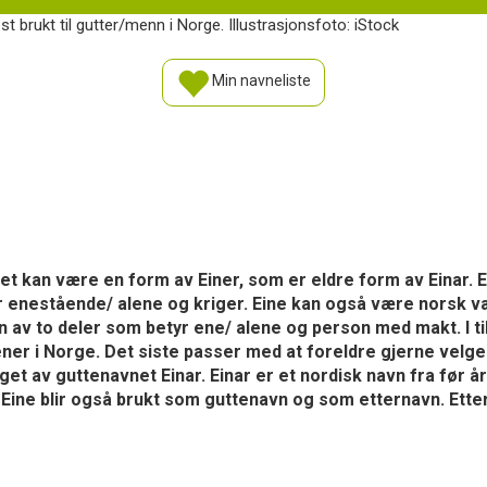
t brukt til gutter/menn i Norge. Illustrasjonsfoto: iStock
Min navneliste
et kan være en form av Einer, som er eldre form av Einar. Ei
 enestående/ alene og kriger. Eine kan også være norsk var
 av to deler som betyr ene/ alene og person med makt. I ti
ner i Norge. Det siste passer med at foreldre gjerne velge
laget av guttenavnet Einar. Einar er et nordisk navn fra før 
Eine blir også brukt som guttenavn og som etternavn. Ett