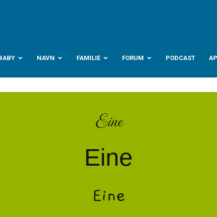
abyverden.no
BABY
NAVN
FAMILIE
FORUM
PODCAST
A
Eine
Eine
Eine