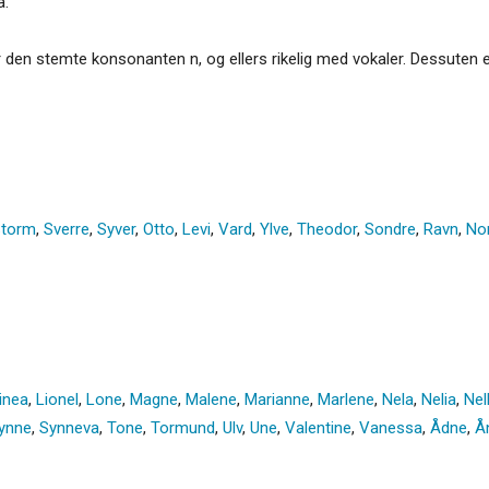
a.
ar den stemte konsonanten n, og ellers rikelig med vokaler. Dessuten e
Storm
,
Sverre
,
Syver
,
Otto
,
Levi
,
Vard
,
Ylve
,
Theodor
,
Sondre
,
Ravn
,
No
inea
,
Lionel
,
Lone
,
Magne
,
Malene
,
Marianne
,
Marlene
,
Nela
,
Nelia
,
Nel
ynne
,
Synneva
,
Tone
,
Tormund
,
Ulv
,
Une
,
Valentine
,
Vanessa
,
Ådne
,
Å