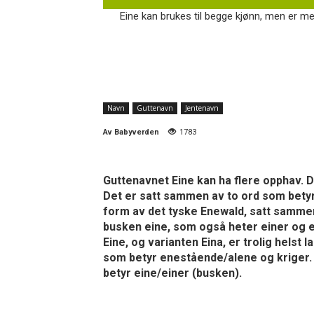
Eine kan brukes til begge kjønn, men er mes
Navn
Guttenavn
Jentenavn
Av
Babyverden
1783
Guttenavnet Eine kan ha flere opphav. D
Det er satt sammen av to ord som betyr
form av det tyske Enewald, satt sammen
busken eine, som også heter einer og e
Eine, og varianten Eina, er trolig helst 
som betyr enestående/alene og kriger. 
betyr eine/einer (busken).