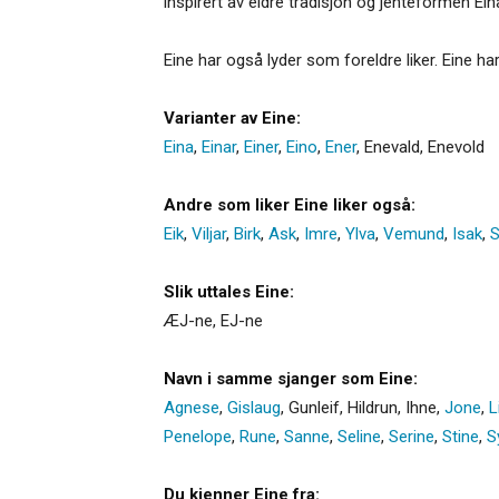
inspirert av eldre tradisjon og jenteformen Ein
Eine har også lyder som foreldre liker. Eine h
Varianter av Eine:
Eina
,
Einar
,
Einer
,
Eino
,
Ener
,
Enevald
,
Enevold
Andre som liker Eine liker også:
Eik
,
Viljar
,
Birk
,
Ask
,
Imre
,
Ylva
,
Vemund
,
Isak
,
Slik uttales Eine:
ÆJ-ne, EJ-ne
Navn i samme sjanger som Eine:
Agnese
,
Gislaug
,
Gunleif
,
Hildrun
,
Ihne
,
Jone
,
L
Penelope
,
Rune
,
Sanne
,
Seline
,
Serine
,
Stine
,
S
Du kjenner Eine fra: