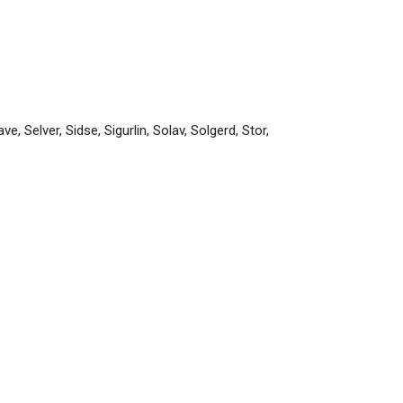
ave
,
Selver
,
Sidse
,
Sigurlin
,
Solav
,
Solgerd
,
Stor
,