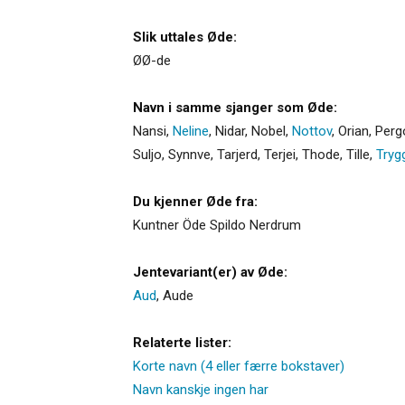
Slik uttales Øde:
ØØ-de
Navn i samme sjanger som Øde:
Nansi
,
Neline
,
Nidar
,
Nobel
,
Nottov
,
Orian
,
Perg
Suljo
,
Synnve
,
Tarjerd
,
Terjei
,
Thode
,
Tille
,
Tryg
Du kjenner Øde fra:
Kuntner Öde Spildo Nerdrum
Jentevariant(er) av Øde:
Aud
,
Aude
Relaterte lister:
Korte navn (4 eller færre bokstaver)
Navn kanskje ingen har