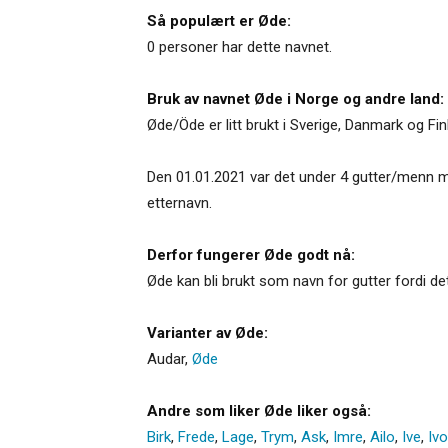
Så populært er Øde:
0 personer har dette navnet.
Bruk av navnet Øde i Norge og andre land:
Øde/Öde er litt brukt i Sverige, Danmark og Fin
Den 01.01.2021 var det under 4 gutter/menn m
etternavn.
Derfor fungerer Øde godt nå:
Øde kan bli brukt som navn for gutter fordi de
Varianter av Øde:
Audar
,
Øde
Andre som liker Øde liker også:
Birk
,
Frede
,
Lage
,
Trym
,
Ask
,
Imre
,
Ailo
,
Ive
,
Ivo