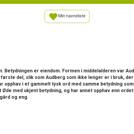
Min navneliste
. Betydningen er eiendom. Formen i middelalderen var Aude 
ørste del, slik som Audberg som ikke lenger er i bruk, der
har opphav i et gammelt tysk ord med samme betydning som
 Øde med ukjent betydning, og har annet opphav enn ordet
gård og eng.