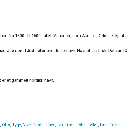
land fra 1300- til 1500-tallet. Varianter, som Aude og Odda, er kjent 
ed Øde som første eller eneste fornavn. Navnet er i bruk. Det var 1
t er et gammelt nordisk navn.
,
Otto
,
Tyge
,
Ylve
,
Baste
,
Hans
,
Iva
,
Emre
,
Ebbe
,
Tellef
,
Eine
,
Folke