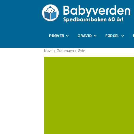
B
PRØVER
GRAVID
FØDSEL
Navn
Guttenavn
Øde