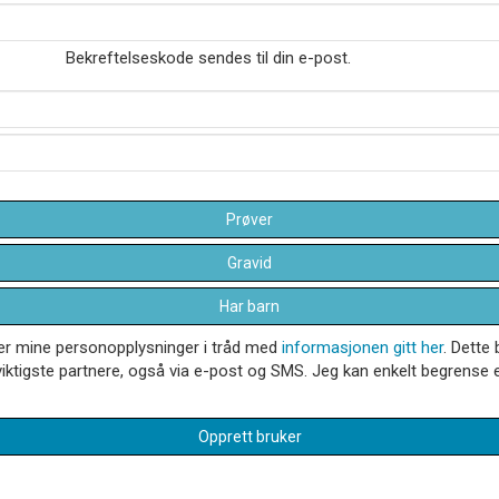
Bekreftelseskode sendes til din e-post.
Prøver
Gravid
Har barn
dler mine personopplysninger i tråd med
informasjonen gitt her
. Dette 
iktigste partnere, også via e-post og SMS. Jeg kan enkelt begrense el
Opprett bruker