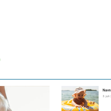
Navne
3. juli