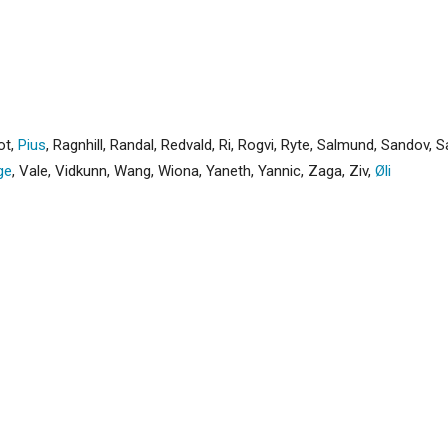
ot
,
Pius
,
Ragnhill
,
Randal
,
Redvald
,
Ri
,
Rogvi
,
Ryte
,
Salmund
,
Sandov
,
S
ge
,
Vale
,
Vidkunn
,
Wang
,
Wiona
,
Yaneth
,
Yannic
,
Zaga
,
Ziv
,
Øli