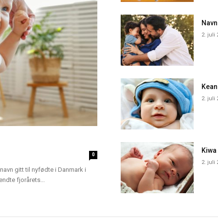
Navn
2. juli
Kean
2. juli
Kiwa
0
2. juli
navn gitt til nyfødte i Danmark i
dte fjorårets...