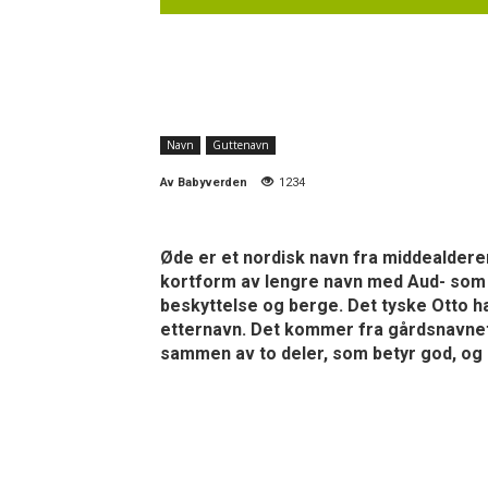
Navn
Guttenavn
Av
Babyverden
1234
Øde er et nordisk navn fra middealderen
kortform av lengre navn med Aud- som f
beskyttelse og berge. Det tyske Otto 
etternavn. Det kommer fra gårdsnavnet
sammen av to deler, som betyr god, og 