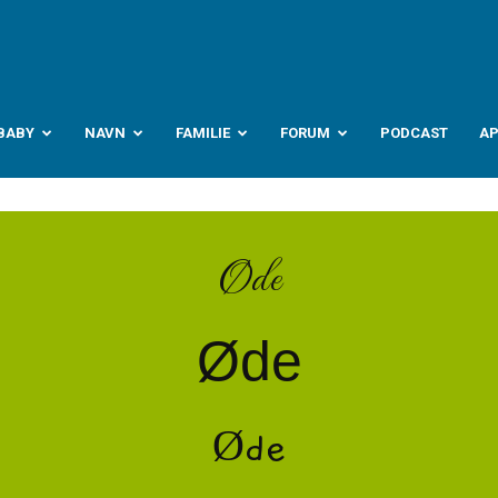
abyverden.no
BABY
NAVN
FAMILIE
FORUM
PODCAST
A
Øde
Øde
Øde