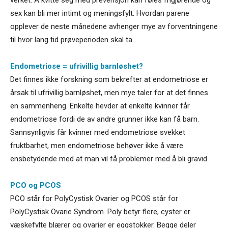
sex kan bli mer intimt og meningsfylt. Hvordan parene
opplever de neste månedene avhenger mye av forventningene
til hvor lang tid prøveperioden skal ta.
Endometriose = ufrivillig barnløshet?
Det finnes ikke forskning som bekrefter at endometriose er
årsak til ufrivillig barnløshet, men mye taler for at det finnes
en sammenheng. Enkelte hevder at enkelte kvinner får
endometriose fordi de av andre grunner ikke kan få barn.
Sannsynligvis får kvinner med endometriose svekket
fruktbarhet, men endometriose behøver ikke å være
ensbetydende med at man vil få problemer med å bli gravid.
PCO og PCOS
PCO står for PolyCystisk Ovarier og PCOS står for
PolyCystisk Ovarie Syndrom. Poly betyr flere, cyster er
væskefylte blærer og ovarier er eggstokker. Begge deler