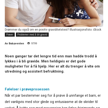
Drømmer du også om en positiv graviditetstest? Illustrasjonsfoto: iStock
Prøver
Problemer med å bli gravid
Av
Babyverden
9799
Noen ganger tar det lengre tid enn man hadde trodd å
lykkes i å bli gravide. Men heldigvis er det gode
muligheter for å få hjelp. Her er alt du trenger å vite om
utredning og assistert befruktning.
Følelser i prøveprosessen
Når et par bestemmer seg for å prøve å unnfange et barn, er
det vanligvis med stor glede og entusiasme at de skrider til
verket. Å kvitte seg med prevensjon kan føles frigjørende og