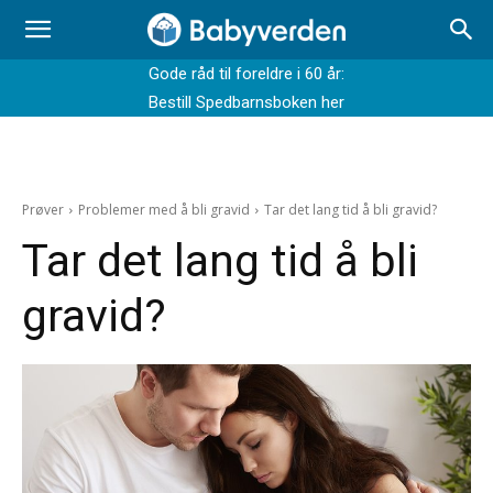
Gode råd til foreldre i 60 år:
Bestill Spedbarnsboken her
Prøver
Problemer med å bli gravid
Tar det lang tid å bli gravid?
Tar det lang tid å bli
gravid?