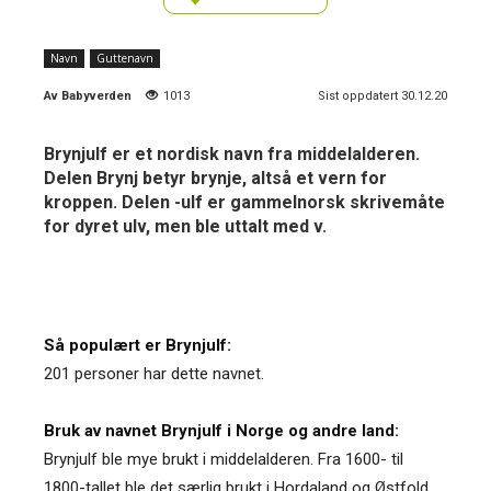
Navn
Guttenavn
Av
Babyverden
1013
Sist oppdatert 30.12.20
Brynjulf er et nordisk navn fra middelalderen.
Delen Brynj betyr brynje, altså et vern for
kroppen. Delen -ulf er gammelnorsk skrivemåte
for dyret ulv, men ble uttalt med v.
Så populært er Brynjulf:
201 personer har dette navnet.
Bruk av navnet Brynjulf i Norge og andre land:
Brynjulf ble mye brukt i middelalderen. Fra 1600- til
1800-tallet ble det særlig brukt i Hordaland og Østfold,