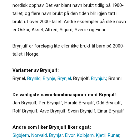
nordisk opphav. Det var blant navn brukt tidlig på 1900-
tallet, og flere navn brukt på den tiden blir igjen tatt i
brukt ut over 2000-tallet. Andre eksempler på slike navn
er Oskar, Aksel, Alfred, Sigurd, Sverre og Einar.
Brynjulf er foreløpig lite eller ikke brukt til barn på 2000-
tallet i Norge.
Varianter av Brynjulf:
Brynel
,
Brynild
,
Brynje
,
Brynjel
,
Brynjolf
,
Brynjulv
,
Brønnil
De vanligste navnekombinasjoner med Brynjulf:
Jan Brynjulf, Per Brynjulf, Harald Brynjulf, Odd Brynjulf,
Rolf Brynjulf, Arve Brynjulf, Svein Brynjulf, Einar Brynjulf
Andre som liker Brynjulf liker også:
Sigbjørn
,
Norvald
,
Brynjar
,
Eivor
,
Kolbjørn
,
Kjetil
,
Runar
,