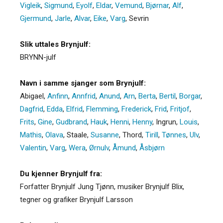
Vigleik
,
Sigmund
,
Eyolf
,
Eldar
,
Vemund
,
Bjørnar
,
Alf
,
Gjermund
,
Jarle
,
Alvar
,
Eike
,
Varg
,
Sevrin
Slik uttales Brynjulf:
BRYNN-julf
Navn i samme sjanger som Brynjulf:
Abigael
,
Anfinn
,
Annfrid
,
Anund
,
Arn
,
Berta
,
Bertil
,
Borgar
,
Dagfrid
,
Edda
,
Elfrid
,
Flemming
,
Frederick
,
Frid
,
Fritjof
,
Frits
,
Gine
,
Gudbrand
,
Hauk
,
Henni
,
Henny
,
Ingrun
,
Louis
,
Mathis
,
Olava
,
Staale
,
Susanne
,
Thord
,
Tirill
,
Tønnes
,
Ulv
,
Valentin
,
Varg
,
Wera
,
Ørnulv
,
Åmund
,
Åsbjørn
Du kjenner Brynjulf fra:
Forfatter Brynjulf Jung Tjønn, musiker Brynjulf Blix,
tegner og grafiker Brynjulf Larsson