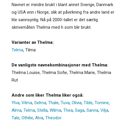
Navnet er mindre brukt i blant annet Sverige, Danmark
og USA enn i Norge, slik at påvirkning fra andre land er
lite sannsynlig. Nå på 2000-tallet er det særlig
skrivemåten Thelma med h som blir brukt.
Varianter av Thelma:
Telma
,
Tilma
De vanligste navnekombinasjoner med Thelma:
Thelma Louise, Thelma Sofie, Thelma Marie, Thelma
Rut
Andre som liker Thelma liker også:
Ylva
,
Vilma
,
Selma
,
Thale
,
Tuva
,
Olivia
,
Tilde
,
Tomine
,
Alma
,
Telma
,
Stella
,
Wilma
,
Thea
,
Saga
,
Sanna
,
Vilja
,
Tale
,
Othilie
,
Alva
,
Theodor