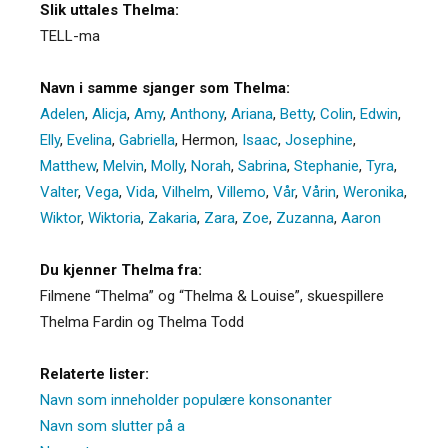
Slik uttales Thelma:
TELL-ma
Navn i samme sjanger som Thelma:
Adelen
,
Alicja
,
Amy
,
Anthony
,
Ariana
,
Betty
,
Colin
,
Edwin
,
Elly
,
Evelina
,
Gabriella
,
Hermon
,
Isaac
,
Josephine
,
Matthew
,
Melvin
,
Molly
,
Norah
,
Sabrina
,
Stephanie
,
Tyra
,
Valter
,
Vega
,
Vida
,
Vilhelm
,
Villemo
,
Vår
,
Vårin
,
Weronika
,
Wiktor
,
Wiktoria
,
Zakaria
,
Zara
,
Zoe
,
Zuzanna
,
Aaron
Du kjenner Thelma fra:
Filmene “Thelma” og “Thelma & Louise”, skuespillere
Thelma Fardin og Thelma Todd
Relaterte lister:
Navn som inneholder populære konsonanter
Navn som slutter på a