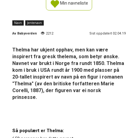
Min navneliste
Navn
Jentenavn
Av
Babyverden
2212
Sist oppdatert 02.04.19
Thelma har ukjent opphav, men kan være
inspirert fra gresk thelema, som betyr ønske.
Navnet var brukt i Norge fra rundt 1850. Thelma
kom i bruk i USA rundt år 1900 med plasser på
20-tallet inspirert av navn på en figur i romanen
"Thelma" (av den britiske forfatteren Marie
Corelli, 1887), der figuren var ei norsk
prinsesse.
Så populært er Thelma: