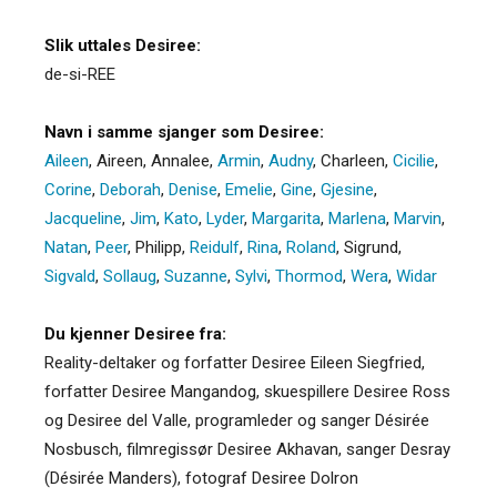
Slik uttales Desiree:
de-si-REE
Navn i samme sjanger som Desiree:
Aileen
,
Aireen
,
Annalee
,
Armin
,
Audny
,
Charleen
,
Cicilie
,
Corine
,
Deborah
,
Denise
,
Emelie
,
Gine
,
Gjesine
,
Jacqueline
,
Jim
,
Kato
,
Lyder
,
Margarita
,
Marlena
,
Marvin
,
Natan
,
Peer
,
Philipp
,
Reidulf
,
Rina
,
Roland
,
Sigrund
,
Sigvald
,
Sollaug
,
Suzanne
,
Sylvi
,
Thormod
,
Wera
,
Widar
Du kjenner Desiree fra:
Reality-deltaker og forfatter Desiree Eileen Siegfried,
forfatter Desiree Mangandog, skuespillere Desiree Ross
og Desiree del Valle, programleder og sanger Désirée
Nosbusch, filmregissør Desiree Akhavan, sanger Desray
(Désirée Manders), fotograf Desiree Dolron