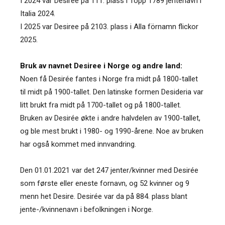
I 2024 var Desiree på 111. plass i Topp 1789 jentenavn i
Italia 2024.
I 2025 var Desiree på 2103. plass i Alla förnamn flickor
2025.
Bruk av navnet Desiree i Norge og andre land:
Noen få Desirée fantes i Norge fra midt på 1800-tallet
til midt på 1900-tallet. Den latinske formen Desideria var
litt brukt fra midt på 1700-tallet og på 1800-tallet.
Bruken av Desirée økte i andre halvdelen av 1900-tallet,
og ble mest brukt i 1980- og 1990-årene. Noe av bruken
har også kommet med innvandring.
Den 01.01.2021 var det 247 jenter/kvinner med Desirée
som første eller eneste fornavn, og 52 kvinner og 9
menn het Desire. Desirée var da på 884. plass blant
jente-/kvinnenavn i befolkningen i Norge.