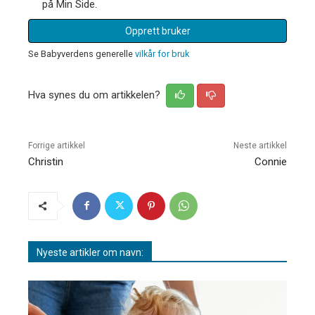
på Min Side.
Opprett bruker
Se Babyverdens generelle
vilkår for bruk
Hva synes du om artikkelen?
Forrige artikkel
Neste artikkel
Christin
Connie
Nyeste artikler om navn: