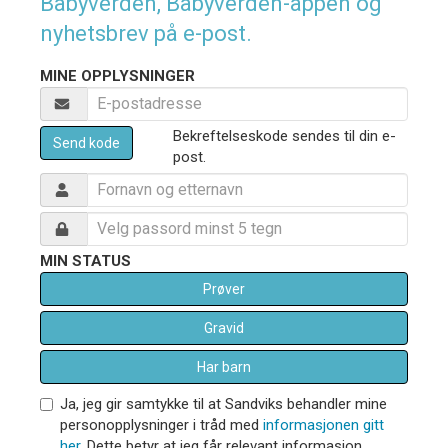
Babyverden, Babyverden-appen og
nyhetsbrev på e-post.
MINE OPPLYSNINGER
Bekreftelseskode sendes til din e-
Send kode
post.
MIN STATUS
Prøver
Gravid
Har barn
Ja, jeg gir samtykke til at Sandviks behandler mine
personopplysninger i tråd med
informasjonen gitt
her
. Dette betyr at jeg får relevant informasjon,