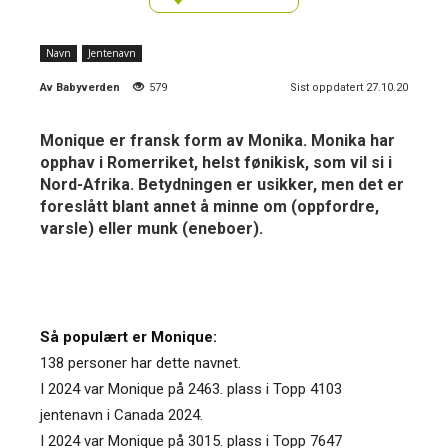
Navn
Jentenavn
Av
Babyverden
579
Sist oppdatert 27.10.20
Monique er fransk form av Monika. Monika har
opphav i Romerriket, helst fønikisk, som vil si i
Nord-Afrika. Betydningen er usikker, men det er
foreslått blant annet å minne om (oppfordre,
varsle) eller munk (eneboer).
Så populært er Monique:
138 personer har dette navnet.
I 2024 var Monique på 2463. plass i Topp 4103
jentenavn i Canada 2024.
I 2024 var Monique på 3015. plass i Topp 7647