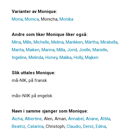
Varianter av Monique:
Mona
,
Monica
,
Monicha
,
Monika
Andre som liker Monique liker også:
Mina
,
Mille
,
Michelle
,
Melina
,
Marikken
,
Märtha
,
Mirabella
,
Marita
,
Maiken
,
Marina
,
Milla
,
Jorid
,
Joelle
,
Marielle
,
Ingeline
,
Melinda
,
Honey
,
Malika
,
Holly
,
Majken
Slik uttales Monique:
må-NIK, på fransk
måo-NIIK på engelsk
Navn i samme sjanger som Monique:
Aicha
,
Albertine
,
Alen
,
Aman
,
Annabel
,
Ariane
,
Attila
,
Beatriz
,
Catarina
,
Christoph
,
Claudio
,
Deniz
,
Edina
,