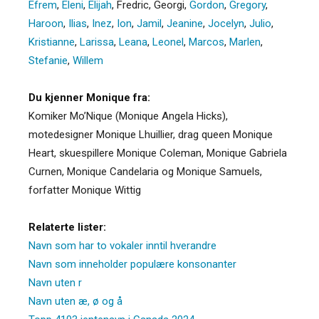
Efrem
,
Eleni
,
Elijah
,
Fredric
,
Georgi
,
Gordon
,
Gregory
,
Haroon
,
Ilias
,
Inez
,
Ion
,
Jamil
,
Jeanine
,
Jocelyn
,
Julio
,
Kristianne
,
Larissa
,
Leana
,
Leonel
,
Marcos
,
Marlen
,
Stefanie
,
Willem
Du kjenner Monique fra:
Komiker Mo’Nique (Monique Angela Hicks),
motedesigner Monique Lhuillier, drag queen Monique
Heart, skuespillere Monique Coleman, Monique Gabriela
Curnen, Monique Candelaria og Monique Samuels,
forfatter Monique Wittig
Relaterte lister:
Navn som har to vokaler inntil hverandre
Navn som inneholder populære konsonanter
Navn uten r
Navn uten æ, ø og å