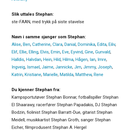
Slik uttales Stephan:
ste-FAAN, med trykk på siste stavelse
Navn i samme sjanger som Stephan:
Alise
,
Ben
,
Catherine
,
Clara
,
Danial
,
Dominika
,
Edita
,
Eiliv
,
Elif
,
Ellie
,
Elling
,
Elvis
,
Emin
,
Eve
,
Eyvind
,
Gine
,
Gunvald
,
Halldis
,
Halvdan
,
Hein
,
Hild
,
Hilma
,
Hågen
,
Ian
,
Imre
,
Ingveig
,
Ismael
,
Jaime
,
Jannicke
,
Jim
,
Jimmy
,
Joseph
,
Katrin
,
Kristiane
,
Marielle
,
Matilda
,
Matthew
,
Rene
Du kjenner Stephan fra:
Kampsportutøver Stephan Bonnar, fotballspiller Stephan
El Shaarawy, racerfører Stephan Papadakis, DJ Stephan
Bodzin, fiolinist Stephan Barratt-Due, gitarist Stephan
Meidell, musikkartist Stephan Groth, sanger Stephan
Eicher, filmprodusent Stephan A. Hergel