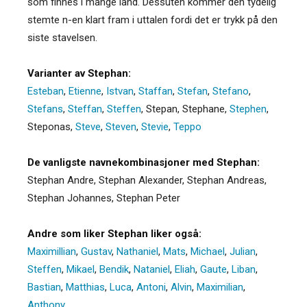
som finnes i mange land. Dessuten kommer den tydelig
stemte n-en klart fram i uttalen fordi det er trykk på den
siste stavelsen.
Varianter av Stephan:
Esteban
,
Etienne
,
Istvan
,
Staffan
,
Stefan
,
Stefano
,
Stefans
,
Steffan
,
Steffen
,
Stepan
,
Stephane
,
Stephen
,
Steponas
,
Steve
,
Steven
,
Stevie
,
Teppo
De vanligste navnekombinasjoner med Stephan:
Stephan Andre, Stephan Alexander, Stephan Andreas,
Stephan Johannes, Stephan Peter
Andre som liker Stephan liker også:
Maximillian
,
Gustav
,
Nathaniel
,
Mats
,
Michael
,
Julian
,
Steffen
,
Mikael
,
Bendik
,
Nataniel
,
Eliah
,
Gaute
,
Liban
,
Bastian
,
Matthias
,
Luca
,
Antoni
,
Alvin
,
Maximilian
,
Anthony