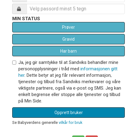
MIN STATUS
Prøver
Gravid
Har barn
Ja, jeg gir samtykke til at Sandviks behandler mine
personopplysninger i tråd med
informasjonen gitt
her
. Dette betyr at jeg får relevant informasjon,
tjenester og tilbud fra Sandviks merkevarer og våre
viktigste partnere, også via e-post og SMS. Jeg kan
enkelt begrense eller stoppe alle tjenester og tilbud
på Min Side.
Opprett bruker
Se Babyverdens generelle
vilkår for bruk