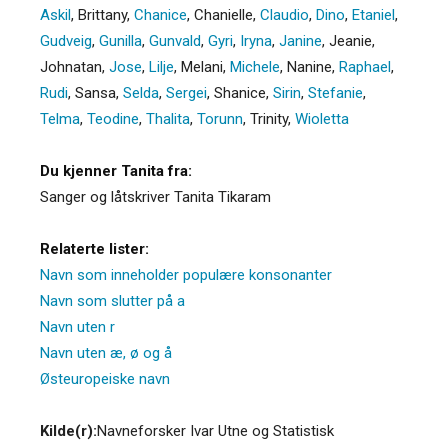
Askil
,
Brittany
,
Chanice
,
Chanielle
,
Claudio
,
Dino
,
Etaniel
,
Gudveig
,
Gunilla
,
Gunvald
,
Gyri
,
Iryna
,
Janine
,
Jeanie
,
Johnatan
,
Jose
,
Lilje
,
Melani
,
Michele
,
Nanine
,
Raphael
,
Rudi
,
Sansa
,
Selda
,
Sergei
,
Shanice
,
Sirin
,
Stefanie
,
Telma
,
Teodine
,
Thalita
,
Torunn
,
Trinity
,
Wioletta
Du kjenner Tanita fra:
Sanger og låtskriver Tanita Tikaram
Relaterte lister:
Navn som inneholder populære konsonanter
Navn som slutter på a
Navn uten r
Navn uten æ, ø og å
Østeuropeiske navn
Kilde(r):
Navneforsker Ivar Utne og Statistisk