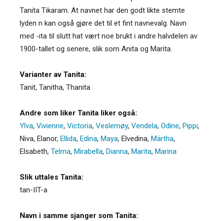
Tanita Tikaram. At navnet har den godt likte stemte
lyden n kan også gjøre det til et fint navnevalg. Navn
med -ita til slutt hat vært noe brukt i andre halvdelen av
1900-tallet og senere, slik som Anita og Marita.
Varianter av Tanita:
Tanit
,
Tanitha
,
Thanita
Andre som liker Tanita liker også:
Ylva
,
Vivienne
,
Victoria
,
Veslemøy
,
Vendela
,
Odine
,
Pippi
,
Niva
,
Elanor
,
Ellida
,
Edina
,
Maya
,
Elvedina
,
Märtha
,
Elsabeth
,
Telma
,
Mirabella
,
Dianna
,
Marita
,
Marina
Slik uttales Tanita:
tan-IIT-a
Navn i samme sjanger som Tanita: