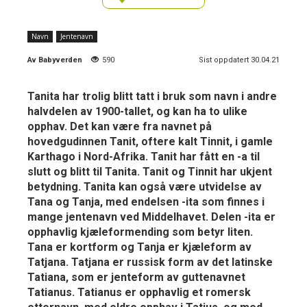
Navn
Jentenavn
Av
Babyverden
590
Sist oppdatert 30.04.21
Tanita har trolig blitt tatt i bruk som navn i andre
halvdelen av 1900-tallet, og kan ha to ulike
opphav. Det kan være fra navnet på
hovedgudinnen Tanit, oftere kalt Tinnit, i gamle
Karthago i Nord-Afrika. Tanit har fått en -a til
slutt og blitt til Tanita. Tanit og Tinnit har ukjent
betydning. Tanita kan også være utvidelse av
Tana og Tanja, med endelsen -ita som finnes i
mange jentenavn ved Middelhavet. Delen -ita er
opphavlig kjæleformending som betyr liten.
Tana er kortform og Tanja er kjæleform av
Tatjana. Tatjana er russisk form av det latinske
Tatiana, som er jenteform av guttenavnet
Tatianus. Tatianus er opphavlig et romersk