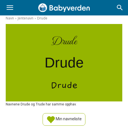
Navn
Jentenavn
Drude
Drude
Drude
Drude
Navnene Drude og Trude har samme opphav.
Min navneliste