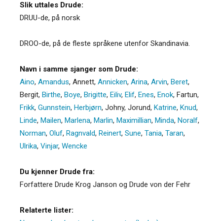
Slik uttales Drude:
DRUU-de, på norsk
DROO-de, på de fleste språkene utenfor Skandinavia.
Navn i samme sjanger som Drude:
Aino
,
Amandus
,
Annett
,
Annicken
,
Arina
,
Arvin
,
Beret
,
Bergit
,
Birthe
,
Boye
,
Brigitte
,
Eiliv
,
Elif
,
Enes
,
Enok
,
Fartun
,
Frikk
,
Gunnstein
,
Herbjørn
,
Johny
,
Jorund
,
Katrine
,
Knud
,
Linde
,
Mailen
,
Marlena
,
Marlin
,
Maximillian
,
Minda
,
Noralf
,
Norman
,
Oluf
,
Ragnvald
,
Reinert
,
Sune
,
Tania
,
Taran
,
Ulrika
,
Vinjar
,
Wencke
Du kjenner Drude fra:
Forfattere Drude Krog Janson og Drude von der Fehr
Relaterte lister: