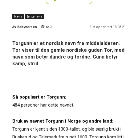
Navn
Jentenavn
Av
Babyverden
640
Sist oppdatert 13.08.21
Torgunn er et nordisk navn fra middelalderen.
Tor viser til den gamle nordiske guden Tor, med
navn som betyr dundre og tordne. Gunn betyr
kamp, strid.
Så populært er Torgunn:
484 personer har dette navnet.
Bruk av navnet Torgunn i Norge og andre land:
Torgunn er kjent siden 1300-tallet, og ble særlig brukt i
Buskerud og Telemark fra rundt 1600. Torgunn kom litt i