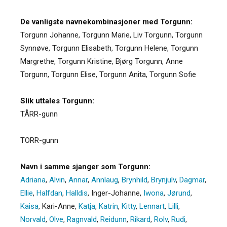
De vanligste navnekombinasjoner med Torgunn:
Torgunn Johanne, Torgunn Marie, Liv Torgunn, Torgunn
Synnøve, Torgunn Elisabeth, Torgunn Helene, Torgunn
Margrethe, Torgunn Kristine, Bjørg Torgunn, Anne
Torgunn, Torgunn Elise, Torgunn Anita, Torgunn Sofie
Slik uttales Torgunn:
TÅRR-gunn
TORR-gunn
Navn i samme sjanger som Torgunn:
Adriana
,
Alvin
,
Annar
,
Annlaug
,
Brynhild
,
Brynjulv
,
Dagmar
,
Ellie
,
Halfdan
,
Halldis
,
Inger-Johanne
,
Iwona
,
Jørund
,
Kaisa
,
Kari-Anne
,
Katja
,
Katrin
,
Kitty
,
Lennart
,
Lilli
,
Norvald
,
Olve
,
Ragnvald
,
Reidunn
,
Rikard
,
Rolv
,
Rudi
,