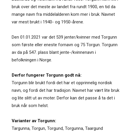
bruk over det meste av landet fra rundt 1900, en tid da
mange navn fra middelalderen kom mer i bruk. Navnet
var mest brukt i 1940- og 1950-årene.
Den 01.01.2021 var det 539 jenter/kvinner med Torgunn
som første eller eneste fornavn og 75 Torgun. Torgunn
av da på 547. plass blant jente-/kvinnenavn i
befolkningen i Norge.
Derfor fungerer Torgunn godt nå:
Torgunn blir brukt fordi det har et opprinnelig nordisk
navn, og fordi det har tradisjon. Navnet har vært lite bruk
og lite slitt ut av moter. Derfor kan det passe å ta det i
bruk når som helst.
Varianter av Torgunn:
Targunna
,
Torgun
,
Torgund
,
Torgunna
,
Taargund