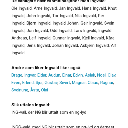
De vanligste navnekombinasjoner med Ingvald:
Ole Ingvald, Arne Ingvald, Jan Ingvald, Hans Ingvald, Knut
Ingvald, John Ingvald, Tor Ingvald, Nils Ingvald, Per
Ingvald, Bjørn Ingvald, Ingvald Johan, Geir Ingvald, Svein
Ingvald, Jon Ingvald, Odd Ingvald, Lars Ingvald, Ingvald
Andreas, Leif Ingvald, Gunnar Ingvald, Kjell Ingvald, Kåre
Ingvald, Jens Ingvald, Johan Ingvald, Asbjørn Ingvald, Alf
Ingvald
Andre som liker Ingvald liker også:
Brage
,
Ingvar
,
Eldar
,
Audun
,
Einar
,
Edvin
,
Aslak
,
Noel
,
Olav
,
Even
,
Erlend
,
Sjur
,
Gustav
,
Sivert
,
Magnar
,
Olaus
,
Ragnar
,
Sveinung
,
Åsta
,
Olai
Slik uttales Ingvald:
ING-vall, der NG blir uttalt som en ng-lyd
INGG-vald, med NG blir uttalt som en ng-lyd og dernest