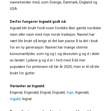
navnetrender med, som Sverige, Danmark, England og
USA.
Derfor fungerer Ingvald godt nå:
Ingvald blir brukt fordi noen foreldre liker gamle nordiske
navn eller navn med mye norsk tradisjon. Navnet har
vært lite brukt så lenge at det kan passe å ta det i bruk
for en ny generasjon. Navnet har mange stemte
konsonantlyder, som ng og l, og dessuten g og d i deler
av landet. Lydene g og d er i ferd med å bli mer
populære for jentenavn nå før år 2020, men er til nå lite
brukt for gutter.
Varianter av Ingvald:
Engeval
,
Engevald
,
Engval
,
Engvald
,
Inge
,
Ingevald
,
Ingjald
,
Ingval