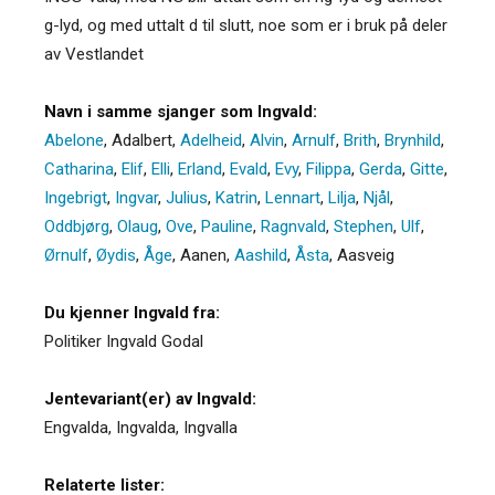
g-lyd, og med uttalt d til slutt, noe som er i bruk på deler
av Vestlandet
Navn i samme sjanger som Ingvald:
Abelone
,
Adalbert
,
Adelheid
,
Alvin
,
Arnulf
,
Brith
,
Brynhild
,
Catharina
,
Elif
,
Elli
,
Erland
,
Evald
,
Evy
,
Filippa
,
Gerda
,
Gitte
,
Ingebrigt
,
Ingvar
,
Julius
,
Katrin
,
Lennart
,
Lilja
,
Njål
,
Oddbjørg
,
Olaug
,
Ove
,
Pauline
,
Ragnvald
,
Stephen
,
Ulf
,
Ørnulf
,
Øydis
,
Åge
,
Aanen
,
Aashild
,
Åsta
,
Aasveig
Du kjenner Ingvald fra:
Politiker Ingvald Godal
Jentevariant(er) av Ingvald:
Engvalda
,
Ingvalda
,
Ingvalla
Relaterte lister: