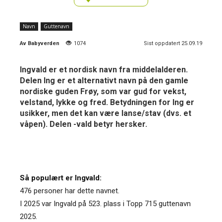
Navn
Guttenavn
Av
Babyverden
1074
Sist oppdatert 25.09.19
Ingvald er et nordisk navn fra middelalderen.
Delen Ing er et alternativt navn på den gamle
nordiske guden Frøy, som var gud for vekst,
velstand, lykke og fred. Betydningen for Ing er
usikker, men det kan være lanse/stav (dvs. et
våpen). Delen -vald betyr hersker.
Så populært er Ingvald:
476 personer har dette navnet.
I 2025 var Ingvald på 523. plass i Topp 715 guttenavn
2025.