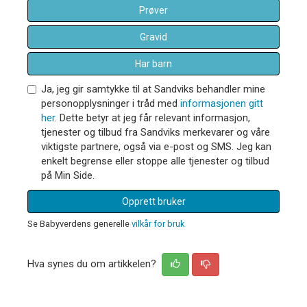
Prøver
Gravid
Har barn
Ja, jeg gir samtykke til at Sandviks behandler mine
personopplysninger i tråd med
informasjonen gitt
her
. Dette betyr at jeg får relevant informasjon,
tjenester og tilbud fra Sandviks merkevarer og våre
viktigste partnere, også via e-post og SMS. Jeg kan
enkelt begrense eller stoppe alle tjenester og tilbud
på Min Side.
Opprett bruker
Se Babyverdens generelle
vilkår for bruk
Hva synes du om artikkelen?