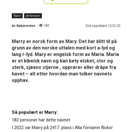
Navn
Jentenavn
Av
Babyverden
787
Sist oppdatert 12.01.22
Marry er norsk form av Mary. Det har blitt til på
grunn av den norske uttalen med kort a-lyd og
lang r-lyd. Mary er engelsk form av Maria. Maria
er et bibelsk navn og kan bety elsket, stor og
sterk, sjøens stjerne , opprører eller dråpe fra
havet – alt etter hvordan man tolker navnets
opphav.
Så populært er Marry:
182 personer har dette navnet.
I 2022 var Marry på 2417. plass i Alla förnamn flickor