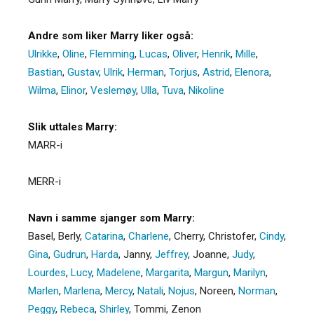
Andre som liker Marry liker også:
Ulrikke
,
Oline
,
Flemming
,
Lucas
,
Oliver
,
Henrik
,
Mille
,
Bastian
,
Gustav
,
Ulrik
,
Herman
,
Torjus
,
Astrid
,
Elenora
,
Wilma
,
Elinor
,
Veslemøy
,
Ulla
,
Tuva
,
Nikoline
Slik uttales Marry:
MARR-i
MERR-i
Navn i samme sjanger som Marry:
Basel
,
Berly
,
Catarina
,
Charlene
,
Cherry
,
Christofer
,
Cindy
,
Gina
,
Gudrun
,
Harda
,
Janny
,
Jeffrey
,
Joanne
,
Judy
,
Lourdes
,
Lucy
,
Madelene
,
Margarita
,
Margun
,
Marilyn
,
Marlen
,
Marlena
,
Mercy
,
Natali
,
Nojus
,
Noreen
,
Norman
,
Peggy
,
Rebeca
,
Shirley
,
Tommi
,
Zenon