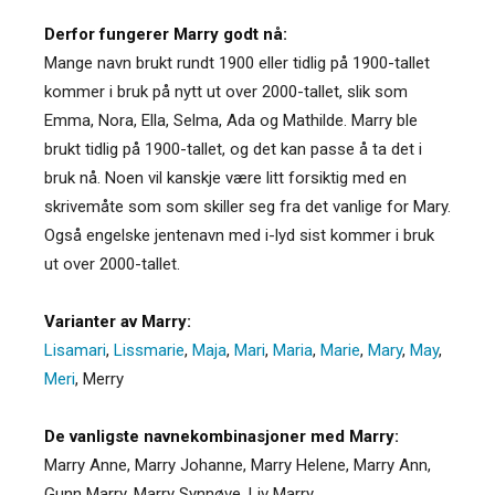
Derfor fungerer Marry godt nå:
Mange navn brukt rundt 1900 eller tidlig på 1900-tallet
kommer i bruk på nytt ut over 2000-tallet, slik som
Emma, Nora, Ella, Selma, Ada og Mathilde. Marry ble
brukt tidlig på 1900-tallet, og det kan passe å ta det i
bruk nå. Noen vil kanskje være litt forsiktig med en
skrivemåte som som skiller seg fra det vanlige for Mary.
Også engelske jentenavn med i-lyd sist kommer i bruk
ut over 2000-tallet.
Varianter av Marry:
Lisamari
,
Lissmarie
,
Maja
,
Mari
,
Maria
,
Marie
,
Mary
,
May
,
Meri
,
Merry
De vanligste navnekombinasjoner med Marry:
Marry Anne, Marry Johanne, Marry Helene, Marry Ann,
Gunn Marry, Marry Synnøve, Liv Marry