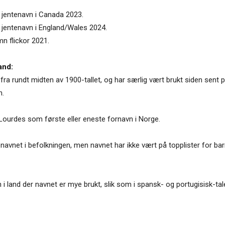
 jentenavn i Canada 2023.
 jentenavn i England/Wales 2024.
mn flickor 2021.
and:
ra rundt midten av 1900-tallet, og har særlig vært brukt siden sent p
n.
Lourdes som første eller eneste fornavn i Norge.
navnet i befolkningen, men navnet har ikke vært på topplister for bar
n i land der navnet er mye brukt, slik som i spansk- og portugisisk-t