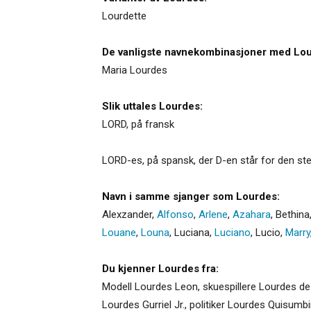
Lourdette
De vanligste navnekombinasjoner med Lou
Maria Lourdes
Slik uttales Lourdes:
LORD, på fransk
LORD-es, på spansk, der D-en står for den ste
Navn i samme sjanger som Lourdes:
Alexzander
,
Alfonso
,
Arlene
,
Azahara
,
Bethina
Louane
,
Louna
,
Luciana
,
Luciano
,
Lucio
,
Marry
Du kjenner Lourdes fra:
Modell Lourdes Leon, skuespillere Lourdes de
Lourdes Gurriel Jr., politiker Lourdes Quisum