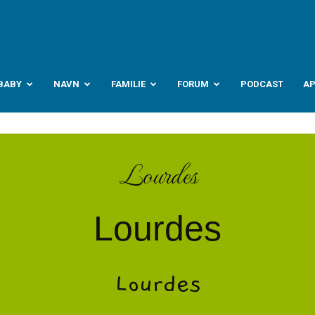
abyverden.no
BABY
NAVN
FAMILIE
FORUM
PODCAST
A
Lourdes
Lourdes
Lourdes