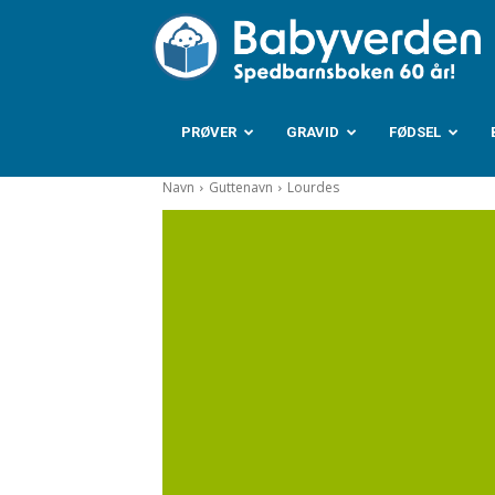
B
PRØVER
GRAVID
FØDSEL
Navn
Guttenavn
Lourdes