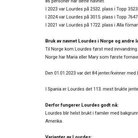
86 personer har dette navnet.
I 2023 var Lourdes på 2532. plass i Topp 3523
I 2024 var Lourdes på 3015. plass i Topp 7647
I 2021 var Lourdes på 1722. plass i Alla förna
Bruk av navnet Lourdes i Norge og andre l
Til Norge kom Lourdes først med innvandring f
Norge har Maria eller Mary som første fornav
Den 01.01.2023 var det 84 jenter/kvinner med 
I Spania er Lourdes det 113. mest brukte jente
Derfor fungerer Lourdes godt nå:
Lourdes blir helst brukt i familer med bakgrun
Amerika.
Varianter av Lourdes: