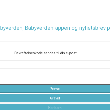
 Babyverden, Babyverden-appen og nyhetsbrev p
Bekreftelseskode sendes til din e-post.
Prøver
Gravid
Har barn