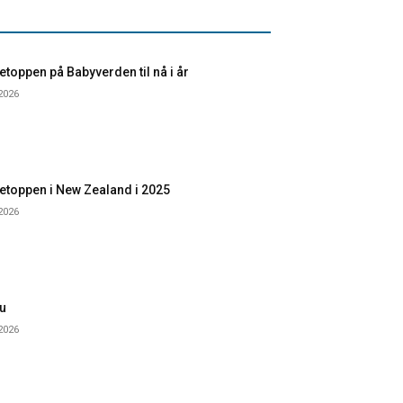
toppen på Babyverden til nå i år
 2026
etoppen i New Zealand i 2025
 2026
u
 2026