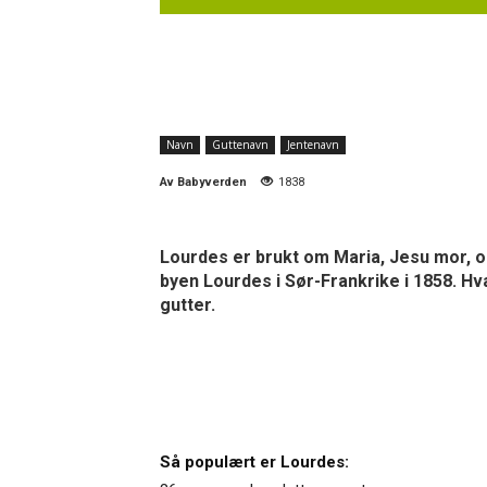
Navn
Guttenavn
Jentenavn
Av
Babyverden
1838
Lourdes er brukt om Maria, Jesu mor, og
byen Lourdes i Sør-Frankrike i 1858. Hva 
gutter.
Så populært er Lourdes: