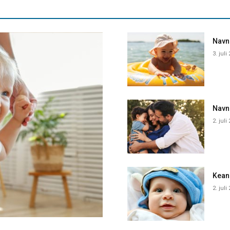
Navne
3. juli
Navn
2. juli
Kean
2. juli