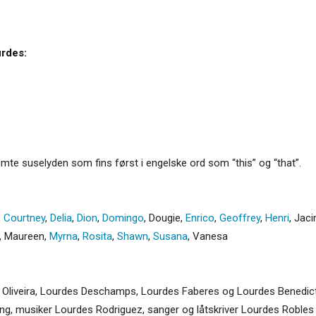
rdes:
mte suselyden som fins først i engelske ord som “this” og “that”.
,
Courtney
,
Delia
,
Dion
,
Domingo
,
Dougie
,
Enrico
,
Geoffrey
,
Henri
,
Jaci
,
Maureen
,
Myrna
,
Rosita
,
Shawn
,
Susana
,
Vanesa
 Oliveira, Lourdes Deschamps, Lourdes Faberes og Lourdes Benedicto
bing, musiker Lourdes Rodriguez, sanger og låtskriver Lourdes Robles