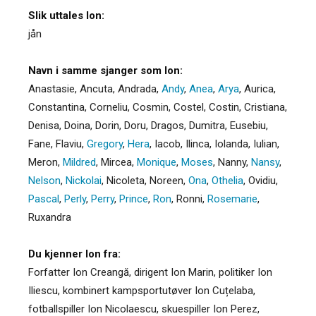
Slik uttales Ion:
jån
Navn i samme sjanger som Ion:
Anastasie
,
Ancuta
,
Andrada
,
Andy
,
Anea
,
Arya
,
Aurica
,
Constantina
,
Corneliu
,
Cosmin
,
Costel
,
Costin
,
Cristiana
,
Denisa
,
Doina
,
Dorin
,
Doru
,
Dragos
,
Dumitra
,
Eusebiu
,
Fane
,
Flaviu
,
Gregory
,
Hera
,
Iacob
,
Ilinca
,
Iolanda
,
Iulian
,
Meron
,
Mildred
,
Mircea
,
Monique
,
Moses
,
Nanny
,
Nansy
,
Nelson
,
Nickolai
,
Nicoleta
,
Noreen
,
Ona
,
Othelia
,
Ovidiu
,
Pascal
,
Perly
,
Perry
,
Prince
,
Ron
,
Ronni
,
Rosemarie
,
Ruxandra
Du kjenner Ion fra:
Forfatter Ion Creangă, dirigent Ion Marin, politiker Ion
Iliescu, kombinert kampsportutøver Ion Cuțelaba,
fotballspiller Ion Nicolaescu, skuespiller Ion Perez,