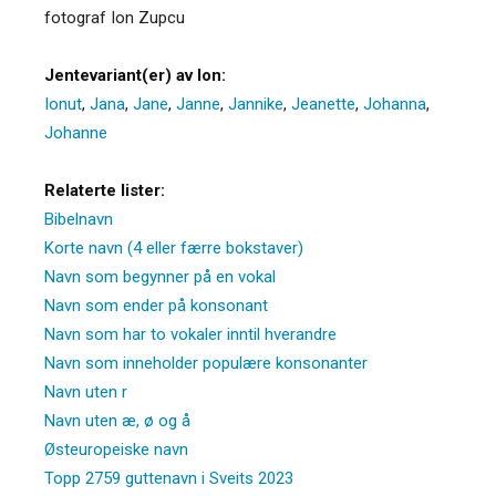
fotograf Ion Zupcu
Jentevariant(er) av Ion:
Ionut
,
Jana
,
Jane
,
Janne
,
Jannike
,
Jeanette
,
Johanna
,
Johanne
Relaterte lister:
Bibelnavn
Korte navn (4 eller færre bokstaver)
Navn som begynner på en vokal
Navn som ender på konsonant
Navn som har to vokaler inntil hverandre
Navn som inneholder populære konsonanter
Navn uten r
Navn uten æ, ø og å
Østeuropeiske navn
Topp 2759 guttenavn i Sveits 2023