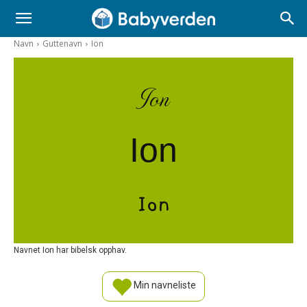
Navn
Guttenavn
Ion
Ion
Ion
Ion
Navnet Ion har bibelsk opphav.
Min navneliste