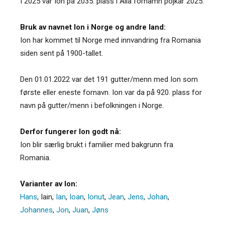
I 2025 var Ion på 2035. plass i Alla förnamn pojkar 2025.
Bruk av navnet Ion i Norge og andre land:
Ion har kommet til Norge med innvandring fra Romania
siden sent på 1900-tallet.
Den 01.01.2022 var det 191 gutter/menn med Ion som
første eller eneste fornavn. Ion var da på 920. plass for
navn på gutter/menn i befolkningen i Norge.
Derfor fungerer Ion godt nå:
Ion blir særlig brukt i familier med bakgrunn fra
Romania.
Varianter av Ion:
Hans
,
Iain
,
Ian
,
Ioan
,
Ionut
,
Jean
,
Jens
,
Johan
,
Johannes
,
Jon
,
Juan
,
Jøns