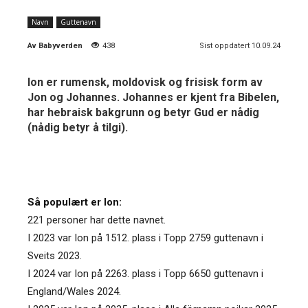
Navn
Guttenavn
Av
Babyverden
438
Sist oppdatert 10.09.24
Ion er rumensk, moldovisk og frisisk form av
Jon og Johannes. Johannes er kjent fra Bibelen,
har hebraisk bakgrunn og betyr Gud er nådig
(nådig betyr å tilgi).
Så populært er Ion:
221 personer har dette navnet.
I 2023 var Ion på 1512. plass i Topp 2759 guttenavn i
Sveits 2023.
I 2024 var Ion på 2263. plass i Topp 6650 guttenavn i
England/Wales 2024.