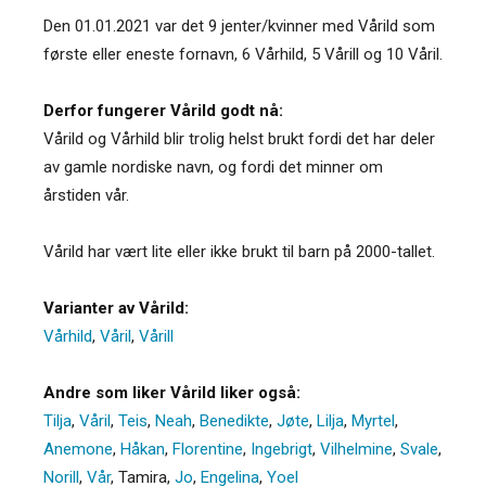
Den 01.01.2021 var det 9 jenter/kvinner med Vårild som
første eller eneste fornavn, 6 Vårhild, 5 Vårill og 10 Våril.
Derfor fungerer Vårild godt nå:
Vårild og Vårhild blir trolig helst brukt fordi det har deler
av gamle nordiske navn, og fordi det minner om
årstiden vår.
Vårild har vært lite eller ikke brukt til barn på 2000-tallet.
Varianter av Vårild:
Vårhild
,
Våril
,
Vårill
Andre som liker Vårild liker også:
Tilja
,
Våril
,
Teis
,
Neah
,
Benedikte
,
Jøte
,
Lilja
,
Myrtel
,
Anemone
,
Håkan
,
Florentine
,
Ingebrigt
,
Vilhelmine
,
Svale
,
Norill
,
Vår
,
Tamira
,
Jo
,
Engelina
,
Yoel