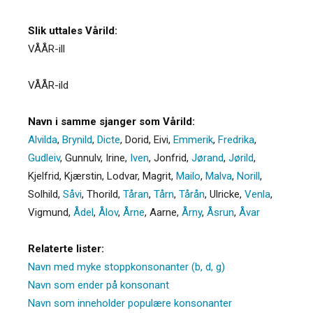
Slik uttales Vårild:
VÅÅR-ill
VÅÅR-ild
Navn i samme sjanger som Vårild:
Alvilda
,
Brynild
,
Dicte
,
Dorid
,
Eivi
,
Emmerik
,
Fredrika
,
Gudleiv
,
Gunnulv
,
Irine
,
Iven
,
Jonfrid
,
Jørand
,
Jørild
,
Kjelfrid
,
Kjærstin
,
Lodvar
,
Magrit
,
Mailo
,
Malva
,
Norill
,
Solhild
,
Såvi
,
Thorild
,
Tåran
,
Tårn
,
Tårån
,
Ulricke
,
Venla
,
Vigmund
,
Ådel
,
Ålov
,
Årne
,
Aarne
,
Årny
,
Åsrun
,
Åvar
Relaterte lister:
Navn med myke stoppkonsonanter (b, d, g)
Navn som ender på konsonant
Navn som inneholder populære konsonanter