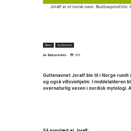
Joralf er et norsk navn. Illustrasjonsfoto: 
Navn
Guttenavn
Av
Babyverden
505
Guttenavnet Joralf ble til i Norge rundt 
og også villsvinhjelm. I middelalderen 
overnaturlig vesen i nordisk mytologi. A
Så populært er Joralf: