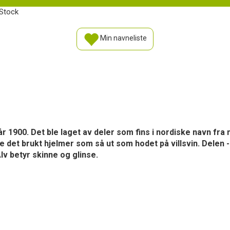
iStock
Min navneliste
år 1900. Det ble laget av deler som fins i nordiske navn fra 
ble det brukt hjelmer som så ut som hodet på villsvin. Delen
lv betyr skinne og glinse.