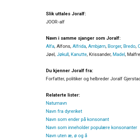
Slik uttales Joralf:
JOOR-alf
Navn i samme sjanger som Joralf:
Alfa
,
Alfons
,
Alfrida
,
Ambjørn
,
Borger
,
Bredo
,
C
Jøel
,
Jøkull
,
Kanutte
,
Krissander
,
Madel
,
Malfr
Du kjenner Joralf fra:
Forfatter, politiker og helbreder Joralf Gjersta
Relaterte lister:
Naturnavn
Navn fra dyreriket
Navn som ender på konsonant
Navn som inneholder populære konsonanter
Navn uten æ, ø og å