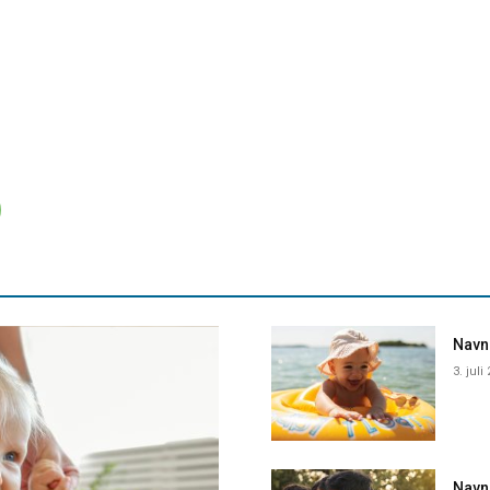
Navne
3. juli
Navn