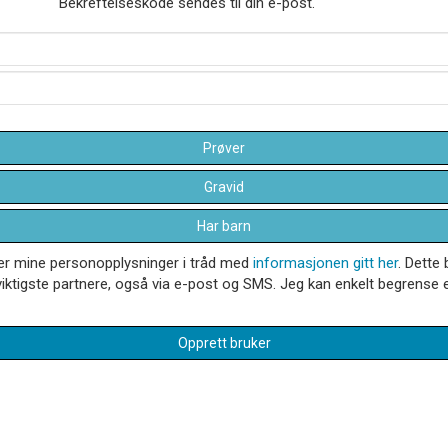
Bekreftelseskode sendes til din e-post.
Prøver
Gravid
Har barn
dler mine personopplysninger i tråd med
informasjonen gitt her
. Dette 
iktigste partnere, også via e-post og SMS. Jeg kan enkelt begrense el
Opprett bruker