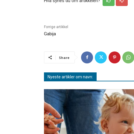
Hva synes du om artikkelen?
Forrige artikkel
Gabija
Share
Nyeste artikler om navn: