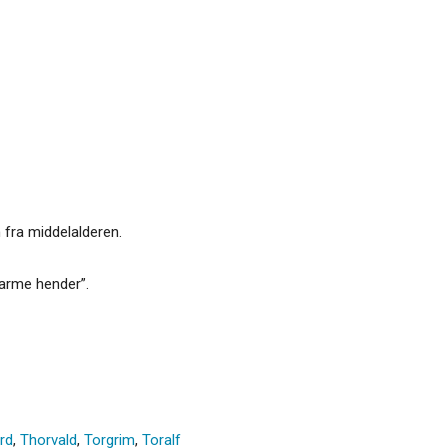
n fra middelalderen.
varme hender”.
rd
,
Thorvald
,
Torgrim
,
Toralf