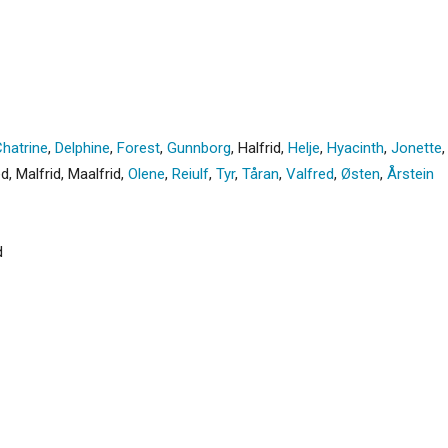
hatrine
,
Delphine
,
Forest
,
Gunnborg
,
Halfrid
,
Helje
,
Hyacinth
,
Jonette
ed
,
Malfrid
,
Maalfrid
,
Olene
,
Reiulf
,
Tyr
,
Tåran
,
Valfred
,
Østen
,
Årstein
d