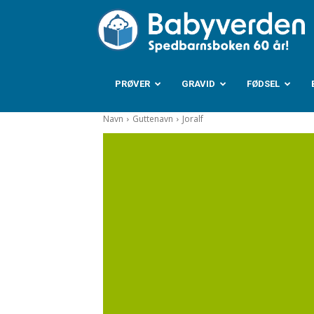
B
PRØVER
GRAVID
FØDSEL
Navn
Guttenavn
Joralf