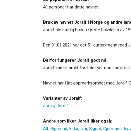
40 personer har dette navnet.
Bruk av navnet Joralf i Norge og andre lan
Joralf ble særlig brukt i første halvdelen av 190
Den 01.01.2021 var det 51 gutter/menn med Jor
Derfor fungerer Joralf godt nå:
Joralf kan bli brukt fordi det var noe i bruk t
Navnet har fått oppmerksomhet med Joralf Gje
Varianter av Joralf:
Joralv
,
Jorolf
Andre som liker Joralf liker også:
Alf
,
Sigmund
,
Eldar
,
Ivar
,
Sigurd
,
Gjermund
,
Ing