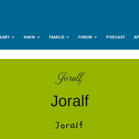
abyverden.no
BABY
NAVN
FAMILIE
FORUM
PODCAST
A
Joralf
Joralf
Joralf