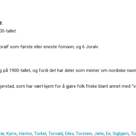
d:
0-tallet.
alf som første eller eneste fornavn, og 6 Joralv.
idlig på 1900-tallet, og fordi det har deler som minner om nordiske nav
rstad, som har vært kjent for å gjøre folk friske blant annet med “
var
,
Kyrre
,
Havtor
,
Torkel
,
Torvald
,
Eilev
,
Torstein
,
Jarle
,
Eir
,
Sigbjørn
,
To