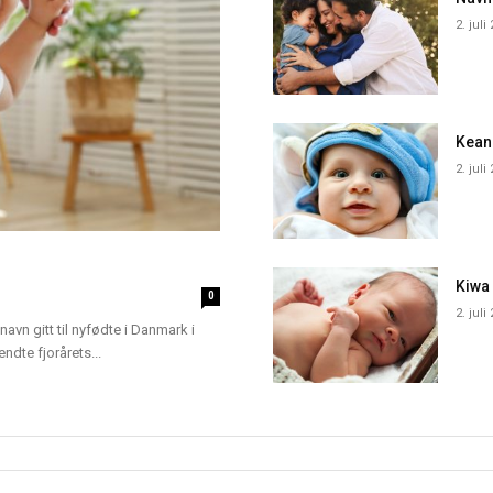
2. juli
Kean
2. juli
Kiwa
0
2. juli
navn gitt til nyfødte i Danmark i
dte fjorårets...