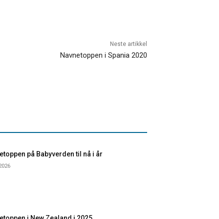
Neste artikkel
Navnetoppen i Spania 2020
toppen på Babyverden til nå i år
 2026
etoppen i New Zealand i 2025