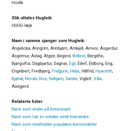
Hovlik
Slik uttales Hugleik:
HUUG-læjk
Navn i samme sjanger som Hugleik:
Angelicka
,
Anngrim
,
Arinbjørn
,
Arnkjell
,
Arnvor
,
Asgerdur
,
Asgrimur
,
Aslag
,
Atgeir
,
Begerd
,
Bellest
,
Bergithe
,
Bjørgolfur
,
Dagbjartur
,
Dagnar
,
Egir
,
Eileif
,
Eldborg
,
Eng
,
Engelbert
,
Fredbjørg
,
Fridgunn
,
Helje
,
Hillfrid
,
Hyacinth
,
Kjønik
,
Noralv
,
Ros
,
Sebjørn
,
Sønke
,
Vigleif
,
Våle
,
Aasgjerd
Relaterte lister:
Navn som ender på konsonant
Navn som har to vokaler inntil hverandre
Navn som inneholder populære konsonanter