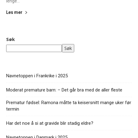
lenge...
Les mer
Søk
Søk
Navnetoppen i Frankrike i 2025
Moderat premature barn: – Det går bra med de aller fleste
Prematur fødsel: Ramona måtte ta keisersnitt mange uker før
termin
Har det noe å si at gravide blir stadig eldre?
Navnetoppen i Danmark i 2025