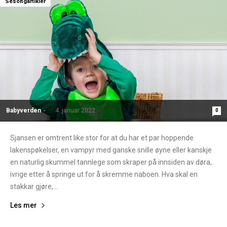
Sesongartikler
Babyverden
-
4. januar 2022
0
Sjansen er omtrent like stor for at du har et par hoppende
lakenspøkelser, en vampyr med ganske snille øyne eller kanskje
en naturlig skummel tannlege som skraper på innsiden av døra,
ivrige etter å springe ut for å skremme naboen. Hva skal en
stakkar gjøre,...
Les mer