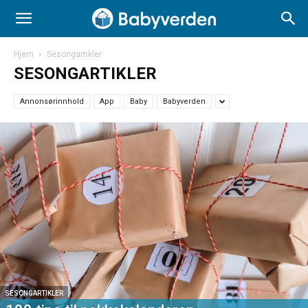
Hjem
Sesongartikler
SESONGARTIKLER
Annonsørinnhold
App
Baby
Babyverden
SESONGARTIKLER