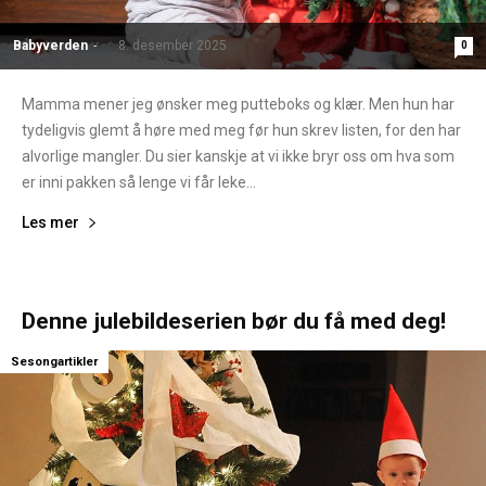
Babyverden
-
8. desember 2025
0
Mamma mener jeg ønsker meg putteboks og klær. Men hun har
tydeligvis glemt å høre med meg før hun skrev listen, for den har
alvorlige mangler. Du sier kanskje at vi ikke bryr oss om hva som
er inni pakken så lenge vi får leke...
Les mer
Denne julebildeserien bør du få med deg!
Sesongartikler