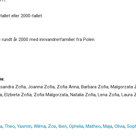
llet eller 2000-tallet.
rundt år 2000 med innvandrerfamilier fra Polen.
a:
eksandra Zofia, Joanna Zofia, Zofia Anna, Barbara Zofia, Malgorzata
, Elzbieta Zofia, Zofia Malgorzata, Natalia Zofia, Lena Zofia, Laura Zo
a
,
Theo
,
Yasmin
,
Wilma
,
Zoe
,
Iben
,
Ophelia
,
Matheo
,
Maja
,
Olivia
,
Soph