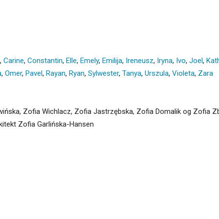
,
Carine
,
Constantin
,
Elle
,
Emely
,
Emilija
,
Ireneusz
,
Iryna
,
Ivo
,
Joel
,
Kat
a
,
Omer
,
Pavel
,
Rayan
,
Ryan
,
Sylwester
,
Tanya
,
Urszula
,
Violeta
,
Zara
erwińska, Zofia Wichlacz, Zofia Jastrzębska, Zofia Domalik og Zofia
kitekt Zofia Garlińska-Hansen