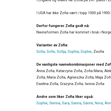
I USA har ikke Zofia vært i topp 1000 på 1900-ta
Derfor fungerer Zofia godt nå:
Navneformen Zofia har kommet i bruk i Norge 
Varianter av Zofia:
Sofia
,
Sofie
,
Sofija
,
Sophia
,
Sophie
,
Zsofia
De vanligste navnekombinasjoner med Zofi
Anna Zofia, Katarzyna Zofia, Zofia Maria, Al
Zofia, Maria Zofia, Agnieszka Zofia, Maja Zofia
Ewelina Zofia, Grazyna Zofia, Iwona Zofia
Andre som liker Zofia liker også:
Sophie
,
Sienna
,
Sara
,
Sanna
,
Sanne
,
Nora
,
Ann