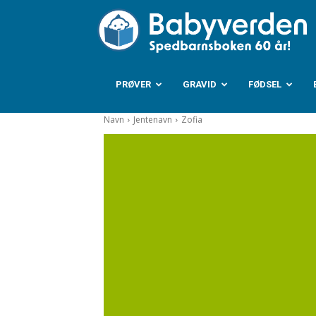
B
PRØVER
GRAVID
FØDSEL
Navn
Jentenavn
Zofia