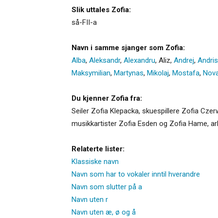
Slik uttales Zofia:
så-FII-a
Navn i samme sjanger som Zofia:
Alba
,
Aleksandr
,
Alexandru
,
Aliz
,
Andrej
,
Andris
Maksymilian
,
Martynas
,
Mikolaj
,
Mostafa
,
Nov
Du kjenner Zofia fra:
Seiler Zofia Klepacka, skuespillere Zofia Cz
musikkartister Zofia Esden og Zofia Hame, ar
Relaterte lister:
Klassiske navn
Navn som har to vokaler inntil hverandre
Navn som slutter på a
Navn uten r
Navn uten æ, ø og å