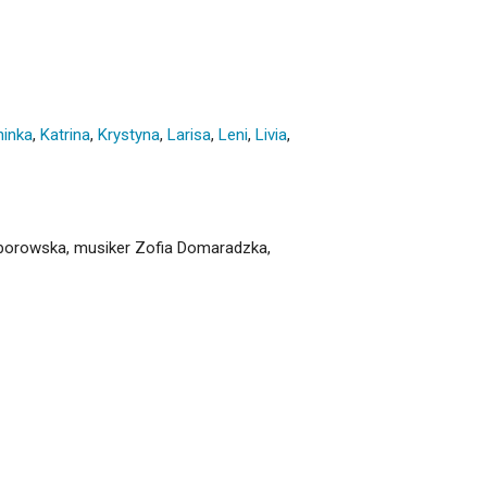
hinka
,
Katrina
,
Krystyna
,
Larisa
,
Leni
,
Livia
,
 Zborowska, musiker Zofia Domaradzka,