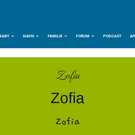
abyverden.no
BABY
NAVN
FAMILIE
FORUM
PODCAST
A
Zofia
Zofia
Zofia