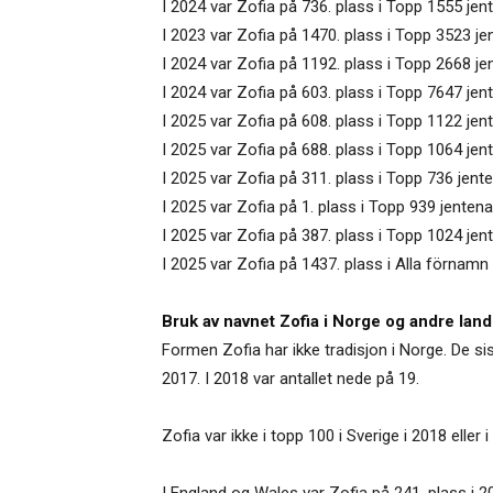
I 2024 var Zofia på 736. plass i Topp 1555 jent
I 2023 var Zofia på 1470. plass i Topp 3523 j
I 2024 var Zofia på 1192. plass i Topp 2668 je
I 2024 var Zofia på 603. plass i Topp 7647 je
I 2025 var Zofia på 608. plass i Topp 1122 jent
I 2025 var Zofia på 688. plass i Topp 1064 jen
I 2025 var Zofia på 311. plass i Topp 736 jent
I 2025 var Zofia på 1. plass i Topp 939 jentena
I 2025 var Zofia på 387. plass i Topp 1024 jen
I 2025 var Zofia på 1437. plass i Alla förnamn 
Bruk av navnet Zofia i Norge og andre land
Formen Zofia har ikke tradisjon i Norge. De sis
2017. I 2018 var antallet nede på 19.
Zofia var ikke i topp 100 i Sverige i 2018 eller
I England og Wales var Zofia på 241. plass i 2