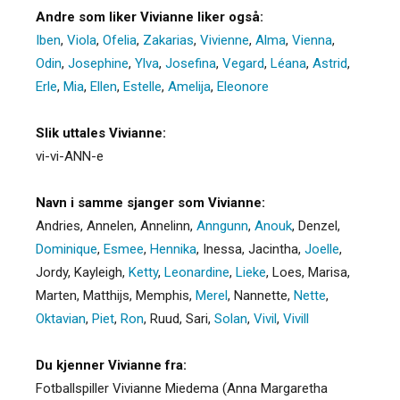
Andre som liker Vivianne liker også:
Iben
,
Viola
,
Ofelia
,
Zakarias
,
Vivienne
,
Alma
,
Vienna
,
Odin
,
Josephine
,
Ylva
,
Josefina
,
Vegard
,
Léana
,
Astrid
,
Erle
,
Mia
,
Ellen
,
Estelle
,
Amelija
,
Eleonore
Slik uttales Vivianne:
vi-vi-ANN-e
Navn i samme sjanger som Vivianne:
Andries
,
Annelen
,
Annelinn
,
Anngunn
,
Anouk
,
Denzel
,
Dominique
,
Esmee
,
Hennika
,
Inessa
,
Jacintha
,
Joelle
,
Jordy
,
Kayleigh
,
Ketty
,
Leonardine
,
Lieke
,
Loes
,
Marisa
,
Marten
,
Matthijs
,
Memphis
,
Merel
,
Nannette
,
Nette
,
Oktavian
,
Piet
,
Ron
,
Ruud
,
Sari
,
Solan
,
Vivil
,
Vivill
Du kjenner Vivianne fra:
Fotballspiller Vivianne Miedema (Anna Margaretha