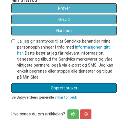
MIN STATUS
Prøver
Gravid
Har barn
Ja, jeg gir samtykke til at Sandviks behandler mine
personopplysninger i tråd med
informasjonen gitt
her
. Dette betyr at jeg får relevant informasjon,
tjenester og tilbud fra Sandviks merkevarer og våre
viktigste partnere, også via e-post og SMS. Jeg kan
enkelt begrense eller stoppe alle tjenester og tilbud
på Min Side.
Opprett bruker
Se Babyverdens generelle
vilkår for bruk
Hva synes du om artikkelen?