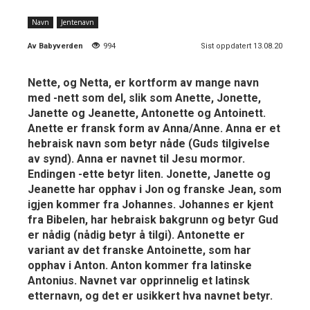
Navn
Jentenavn
Av
Babyverden
994
Sist oppdatert 13.08.20
Nette, og Netta, er kortform av mange navn
med -nett som del, slik som Anette, Jonette,
Janette og Jeanette, Antonette og Antoinett.
Anette er fransk form av Anna/Anne. Anna er et
hebraisk navn som betyr nåde (Guds tilgivelse
av synd). Anna er navnet til Jesu mormor.
Endingen -ette betyr liten. Jonette, Janette og
Jeanette har opphav i Jon og franske Jean, som
igjen kommer fra Johannes. Johannes er kjent
fra Bibelen, har hebraisk bakgrunn og betyr Gud
er nådig (nådig betyr å tilgi). Antonette er
variant av det franske Antoinette, som har
opphav i Anton. Anton kommer fra latinske
Antonius. Navnet var opprinnelig et latinsk
etternavn, og det er usikkert hva navnet betyr.