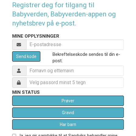
Registrer deg for tilgang til
Babyverden, Babyverden-appen og
nyhetsbrev på e-post.
MINE OPPLYSNINGER
Bekreftelseskode sendes til din e-
Send kode
post.
MIN STATUS
Prøver
Gravid
Har barn
Ja, jeg gir samtykke til at Sandviks behandler mine