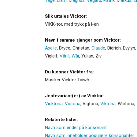
Tage
,
Liam
,
Magnus
,
Vegard
,
Patrik
,
Markus
,
E
Slik uttales Vicktor:
VIKK-tor, med trykk på i-en
Navn i samme sjanger som Vicktor:
Axelle
,
Bryce
,
Christan
,
Claude
,
Didrich
,
Evylyn
Vigleif
,
Vårill
,
Wår
,
Yulian
,
Ziv
Du kjenner Vicktor fra:
Musiker Vicktor Taiwò
Jentevariant(er) av Vicktor:
Vicktoria
,
Victoria
,
Vigtoria
,
Viktoria
,
Wictoria
,
Relaterte lister:
Navn som ender på konsonant
Navn som inneholder populære konsonanter