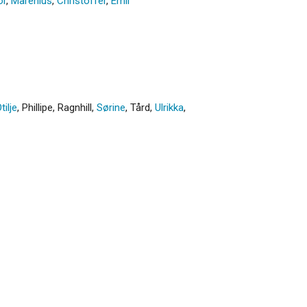
or
,
Marenius
,
Christoffer
,
Emil
tilje
,
Phillipe
,
Ragnhill
,
Sørine
,
Tård
,
Ulrikka
,