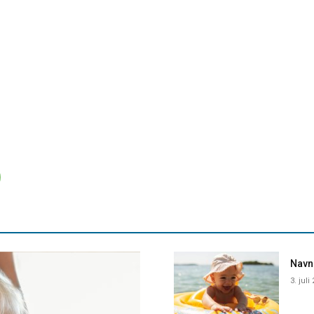
Navne
3. juli