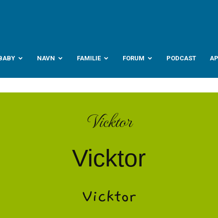
abyverden.no
BABY
NAVN
FAMILIE
FORUM
PODCAST
A
Vicktor
Vicktor
Vicktor