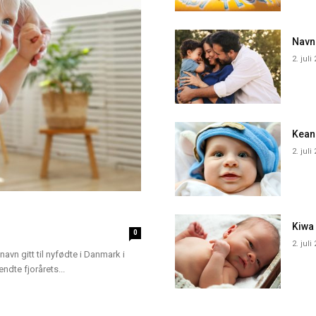
Navn
2. juli
Kean
2. juli
Kiwa
0
2. juli
navn gitt til nyfødte i Danmark i
dte fjorårets...