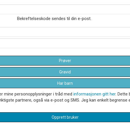
Bekreftelseskode sendes til din e-post.
Prøver
Gravid
Har barn
dler mine personopplysninger i tråd med
informasjonen gitt her
. Dette 
iktigste partnere, også via e-post og SMS. Jeg kan enkelt begrense el
Opprett bruker