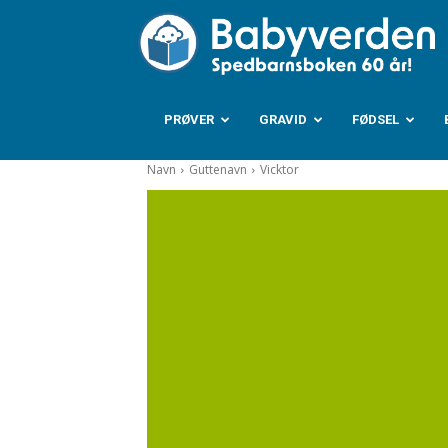
B
PRØVER
GRAVID
FØDSEL
Navn
Guttenavn
Vicktor