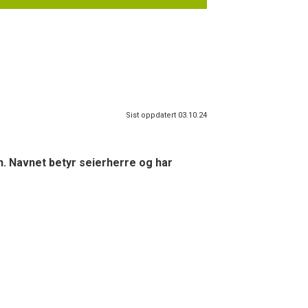
Sist oppdatert 03.10.24
en. Navnet betyr seierherre og har