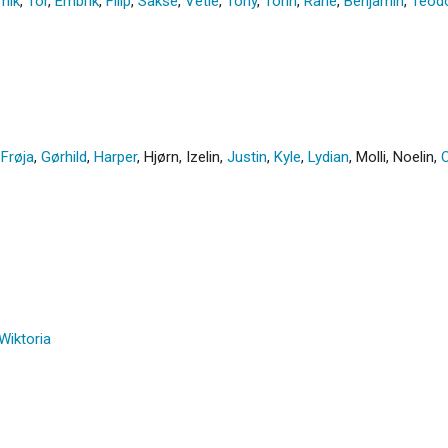
mik
,
Tor
,
Embrik
,
Filip
,
Sakse
,
Vetle
,
Tony
,
Torin
,
Rane
,
Benjamin
,
Teod
,
Frøja
,
Gørhild
,
Harper
,
Hjørn
,
Izelin
,
Justin
,
Kyle
,
Lydian
,
Molli
,
Noelin
,
O
Wiktoria