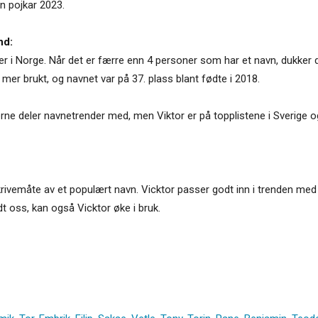
mn pojkar 2023.
nd:
r i Norge. Når det er færre enn 4 personer som har et navn, dukker det
 mer brukt, og navnet var på 37. plass blant fødte i 2018.
 gjerne deler navnetrender med, men Viktor er på topplistene i Sverige
ivemåte av et populært navn. Vicktor passer godt inn i trenden med 
t oss, kan også Vicktor øke i bruk.