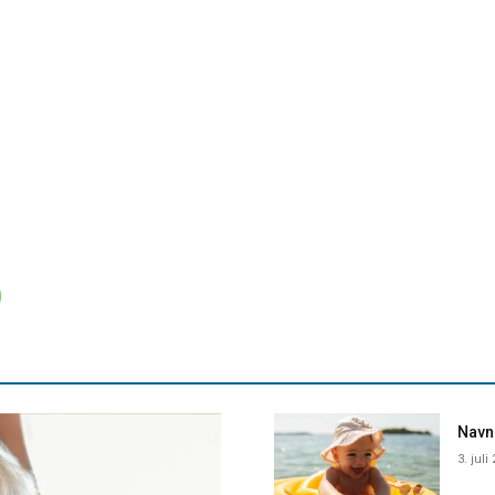
Navne
3. juli