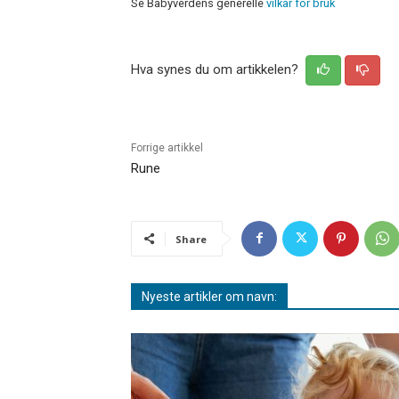
Se Babyverdens generelle
vilkår for bruk
Hva synes du om artikkelen?
Forrige artikkel
Rune
Share
Nyeste artikler om navn: