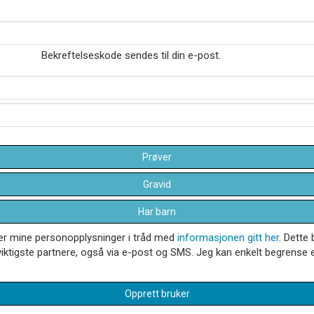
Bekreftelseskode sendes til din e-post.
Prøver
Gravid
Har barn
dler mine personopplysninger i tråd med
informasjonen gitt her
. Dette 
iktigste partnere, også via e-post og SMS. Jeg kan enkelt begrense el
Opprett bruker