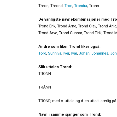
Thron
,
Thrond
,
Tron
,
Trondur
,
Tronn
De vanligste navnekombinasjoner med Tro
Trond Erik, Trond Arne, Trond Olav, Trond Arild
Trond Arve, Trond Gunnar, Trond Eirik, Trond 
Andre som liker Trond liker også:
Tord
,
Sunniva
,
Iver
,
Ivar
,
Johan
,
Johannes
,
Jon
Slik uttales Trond:
TRONN
TRÅNN
TROND, med o-uttale og d-en uttalt, særlig på
Navn i samme sjanger som Trond: