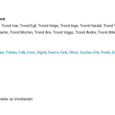
nd:
, Trond Ivar, Trond Egil, Trond Helge, Trond Inge, Trond Harald, Trond
Martin, Trond Morten, Trond Are, Trond Viggo, Trond Andre, Trond Atle
as
,
Tobias
,
Falk
,
Even
,
Sigrid
,
Sverre
,
Eirik
,
Oliver
,
Gustav
,
Erik
,
Peder
,
E
 deler av Vestlandet