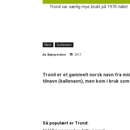
Trond var særlig mye brukt på 1970-tallet. 
Navn
Guttenavn
Av
Babyverden
2517
Trond er et gammelt norsk navn fra midd
tilnavn (kallenavn), men kom i bruk so
Så populært er Trond: