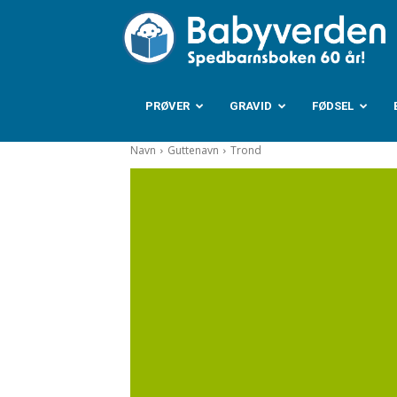
B
PRØVER
GRAVID
FØDSEL
Navn
Guttenavn
Trond