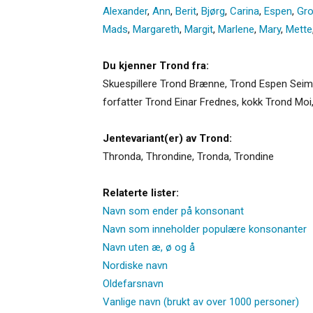
Alexander
,
Ann
,
Berit
,
Bjørg
,
Carina
,
Espen
,
Gr
Mads
,
Margareth
,
Margit
,
Marlene
,
Mary
,
Mette
Du kjenner Trond fra:
Skuespillere Trond Brænne, Trond Espen Seim o
forfatter Trond Einar Frednes, kokk Trond Moi
Jentevariant(er) av Trond:
Thronda
,
Throndine
,
Tronda
,
Trondine
Relaterte lister:
Navn som ender på konsonant
Navn som inneholder populære konsonanter
Navn uten æ, ø og å
Nordiske navn
Oldefarsnavn
Vanlige navn (brukt av over 1000 personer)