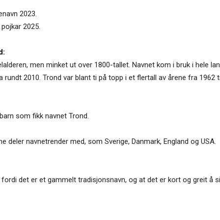
tenavn 2023.
 pojkar 2025.
d:
elalderen, men minket ut over 1800-tallet. Navnet kom i bruk i hele la
 rundt 2010. Trond var blant ti på topp i et flertall av årene fra 1962 
 barn som fikk navnet Trond.
gjerne deler navnetrender med, som Sverige, Danmark, England og USA.
t fordi det er et gammelt tradisjonsnavn, og at det er kort og greit å s