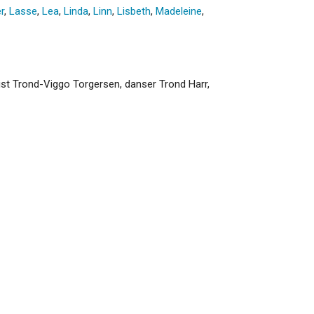
r
,
Lasse
,
Lea
,
Linda
,
Linn
,
Lisbeth
,
Madeleine
,
tist Trond-Viggo Torgersen, danser Trond Harr,