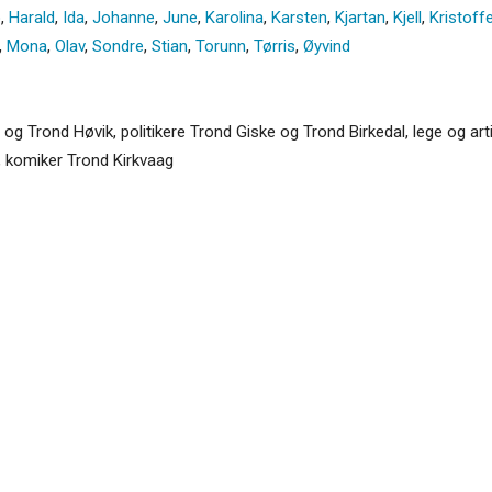
o
,
Harald
,
Ida
,
Johanne
,
June
,
Karolina
,
Karsten
,
Kjartan
,
Kjell
,
Kristoffe
,
Mona
,
Olav
,
Sondre
,
Stian
,
Torunn
,
Tørris
,
Øyvind
g Trond Høvik, politikere Trond Giske og Trond Birkedal, lege og ar
, komiker Trond Kirkvaag