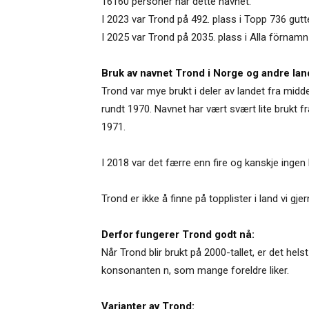
16160 personer har dette navnet.
I 2023 var Trond på 492. plass i Topp 736 gut
I 2025 var Trond på 2035. plass i Alla förnamn
Bruk av navnet Trond i Norge og andre lan
Trond var mye brukt i deler av landet fra midd
rundt 1970. Navnet har vært svært lite brukt fra
1971.
I 2018 var det færre enn fire og kanskje ingen
Trond er ikke å finne på topplister i land vi 
Derfor fungerer Trond godt nå:
Når Trond blir brukt på 2000-tallet, er det hels
konsonanten n, som mange foreldre liker.
Varianter av Trond: