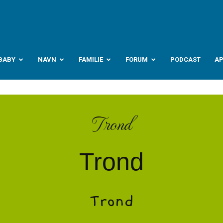
abyverden.no
BABY
NAVN
FAMILIE
FORUM
PODCAST
A
Trond
Trond
Trond