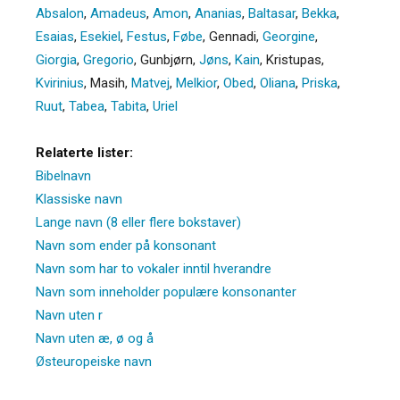
Absalon
,
Amadeus
,
Amon
,
Ananias
,
Baltasar
,
Bekka
,
Esaias
,
Esekiel
,
Festus
,
Føbe
,
Gennadi
,
Georgine
,
Giorgia
,
Gregorio
,
Gunbjørn
,
Jøns
,
Kain
,
Kristupas
,
Kvirinius
,
Masih
,
Matvej
,
Melkior
,
Obed
,
Oliana
,
Priska
,
Ruut
,
Tabea
,
Tabita
,
Uriel
Relaterte lister:
Bibelnavn
Klassiske navn
Lange navn (8 eller flere bokstaver)
Navn som ender på konsonant
Navn som har to vokaler inntil hverandre
Navn som inneholder populære konsonanter
Navn uten r
Navn uten æ, ø og å
Østeuropeiske navn