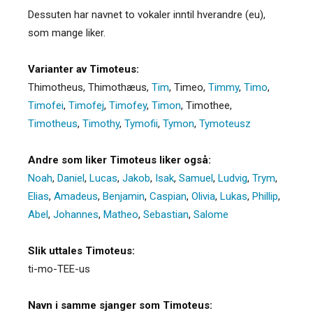
Dessuten har navnet to vokaler inntil hverandre (eu),
som mange liker.
Varianter av Timoteus:
Thimotheus
,
Thimothæus
,
Tim
,
Timeo
,
Timmy
,
Timo
,
Timofei
,
Timofej
,
Timofey
,
Timon
,
Timothee
,
Timotheus
,
Timothy
,
Tymofii
,
Tymon
,
Tymoteusz
Andre som liker Timoteus liker også:
Noah
,
Daniel
,
Lucas
,
Jakob
,
Isak
,
Samuel
,
Ludvig
,
Trym
,
Elias
,
Amadeus
,
Benjamin
,
Caspian
,
Olivia
,
Lukas
,
Phillip
,
Abel
,
Johannes
,
Matheo
,
Sebastian
,
Salome
Slik uttales Timoteus:
ti-mo-TEE-us
Navn i samme sjanger som Timoteus: