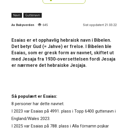
Navn
Guttenavn
Av
Babyverden
645
Sist oppdatert 21.03.22
Esaias er et opphavlig hebraisk navn i Bibelen.
Det betyr Gud (= Jahve) er frelse. I Bibelen ble
Esaias, som er gresk form av navnet, skiftet ut
med Jesaja fra 1930-oversettelsen fordi Jesaja
er nærmere det hebraiske Jesjaja.
Så populært er Esaias:
8 personer har dette navnet.
I 2023 var Esaias på 4991. plass i Topp 6400 guttenavn i
England/Wales 2023.
I 2025 var Esaias på 788. plass i Alla förnamn pojkar