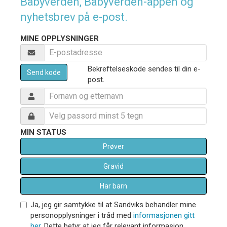
Babyverden, Babyverden-appen og
nyhetsbrev på e-post.
MINE OPPLYSNINGER
Bekreftelseskode sendes til din e-
Send kode
post.
MIN STATUS
Prøver
Gravid
Har barn
Ja, jeg gir samtykke til at Sandviks behandler mine
personopplysninger i tråd med
informasjonen gitt
her
. Dette betyr at jeg får relevant informasjon,