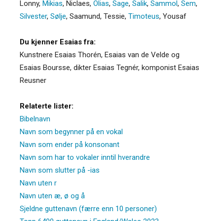
Lonny
,
Mikias
,
Niclaes
,
Olias
,
Sage
,
Salik
,
Sammol
,
Sem
,
Silvester
,
Sølje
,
Saamund
,
Tessie
,
Timoteus
,
Yousaf
Du kjenner Esaias fra:
Kunstnere Esaias Thorén, Esaias van de Velde og
Esaias Boursse, dikter Esaias Tegnér, komponist Esaias
Reusner
Relaterte lister:
Bibelnavn
Navn som begynner på en vokal
Navn som ender på konsonant
Navn som har to vokaler inntil hverandre
Navn som slutter på -ias
Navn uten r
Navn uten æ, ø og å
Sjeldne guttenavn (færre enn 10 personer)