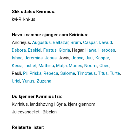
Slik uttales Kvirinius:
kvi-RII-ni-us
Navn i samme sjanger som Kvirinius:
Andriejus
,
Augustus
,
Baltazar
,
Bram
,
Caspar
,
Dawud
,
Debora
,
Ezekiel
,
Festus
,
Gloria
,
Hagar
,
Hawa
,
Herodes
,
Ishaq
,
Jeremias
,
Jesus
,
Jonis
,
Josva
,
Juul
,
Kaspar
,
Kesia
,
Lisbet
,
Mathieu
,
Matja
,
Moses
,
Noomi
,
Obed
,
Pauli
,
Pil
,
Priska
,
Rebeca
,
Salome
,
Timoteus
,
Titus
,
Turte
,
Uriel
,
Yunus
,
Zuzana
Du kjenner Kvirinius fra:
Kvirinius, landshøving i Syria, kjent gjennom
Juleevangeliet i Bibelen
Relaterte lister: