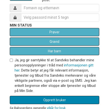
MIN STATUS
Prøver
Gravid
Har barn
Ja, jeg gir samtykke til at Sandviks behandler mine
personopplysninger i tråd med
informasjonen gitt
her
. Dette betyr at jeg får relevant informasjon,
tjenester og tilbud fra Sandviks merkevarer og våre
viktigste partnere, også via e-post og SMS. Jeg kan
enkelt begrense eller stoppe alle tjenester og tilbud
på Min Side.
Opprett bruker
Se Babyverdens generelle
vilkår for bruk