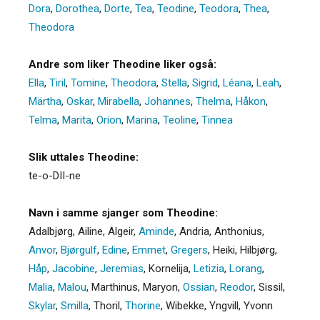
Dora
,
Dorothea
,
Dorte
,
Tea
,
Teodine
,
Teodora
,
Thea
,
Theodora
Andre som liker Theodine liker også:
Ella
,
Tiril
,
Tomine
,
Theodora
,
Stella
,
Sigrid
,
Léana
,
Leah
,
Märtha
,
Oskar
,
Mirabella
,
Johannes
,
Thelma
,
Håkon
,
Telma
,
Marita
,
Orion
,
Marina
,
Teoline
,
Tinnea
Slik uttales Theodine:
te-o-DII-ne
Navn i samme sjanger som Theodine:
Adalbjørg
,
Ailine
,
Algeir
,
Aminde
,
Andria
,
Anthonius
,
Anvor
,
Bjørgulf
,
Edine
,
Emmet
,
Gregers
,
Heiki
,
Hilbjørg
,
Håp
,
Jacobine
,
Jeremias
,
Kornelija
,
Letizia
,
Lorang
,
Malia
,
Malou
,
Marthinus
,
Maryon
,
Ossian
,
Reodor
,
Sissil
,
Skylar
,
Smilla
,
Thoril
,
Thorine
,
Wibekke
,
Yngvill
,
Yvonn