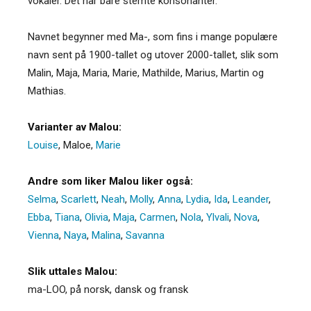
vokaler. Det har bare stemte konsonanter.
Navnet begynner med Ma-, som fins i mange populære
navn sent på 1900-tallet og utover 2000-tallet, slik som
Malin, Maja, Maria, Marie, Mathilde, Marius, Martin og
Mathias.
Varianter av Malou:
Louise
,
Maloe
,
Marie
Andre som liker Malou liker også:
Selma
,
Scarlett
,
Neah
,
Molly
,
Anna
,
Lydia
,
Ida
,
Leander
,
Ebba
,
Tiana
,
Olivia
,
Maja
,
Carmen
,
Nola
,
Ylvali
,
Nova
,
Vienna
,
Naya
,
Malina
,
Savanna
Slik uttales Malou:
ma-LOO, på norsk, dansk og fransk