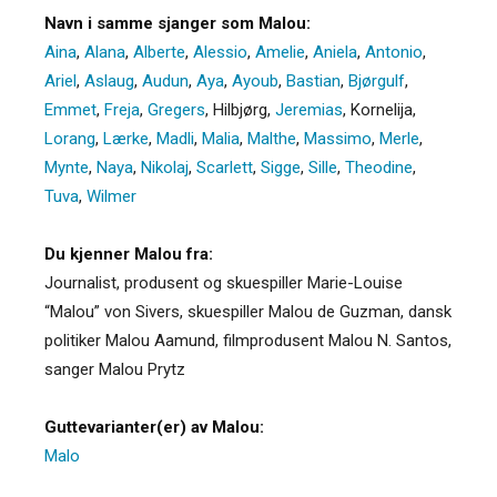
Navn i samme sjanger som Malou:
Aina
,
Alana
,
Alberte
,
Alessio
,
Amelie
,
Aniela
,
Antonio
,
Ariel
,
Aslaug
,
Audun
,
Aya
,
Ayoub
,
Bastian
,
Bjørgulf
,
Emmet
,
Freja
,
Gregers
,
Hilbjørg
,
Jeremias
,
Kornelija
,
Lorang
,
Lærke
,
Madli
,
Malia
,
Malthe
,
Massimo
,
Merle
,
Mynte
,
Naya
,
Nikolaj
,
Scarlett
,
Sigge
,
Sille
,
Theodine
,
Tuva
,
Wilmer
Du kjenner Malou fra:
Journalist, produsent og skuespiller Marie-Louise
“Malou” von Sivers, skuespiller Malou de Guzman, dansk
politiker Malou Aamund, filmprodusent Malou N. Santos,
sanger Malou Prytz
Guttevarianter(er) av Malou:
Malo