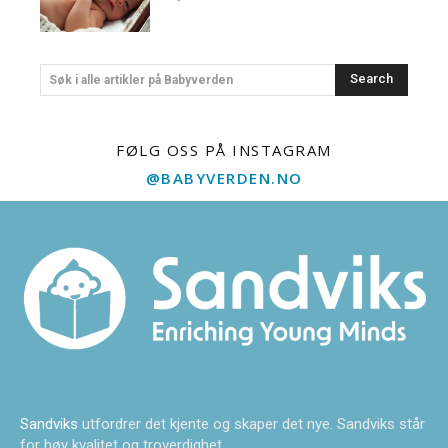
Search
Søk i alle artikler på Babyverden
FØLG OSS PÅ INSTAGRAM
@BABYVERDEN.NO
Sandviks
utfordrer det kjente og skaper det nye. Sandviks står
for høy kvalitet og troverdighet.