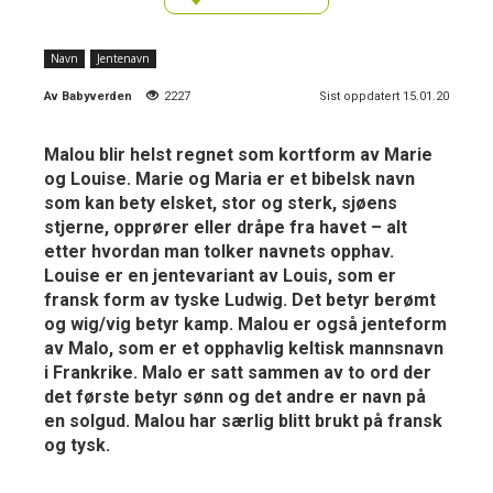
Navn
Jentenavn
Av
Babyverden
2227
Sist oppdatert 15.01.20
Malou blir helst regnet som kortform av Marie
og Louise. Marie og Maria er et bibelsk navn
som kan bety elsket, stor og sterk, sjøens
stjerne, opprører eller dråpe fra havet – alt
etter hvordan man tolker navnets opphav.
Louise er en jentevariant av Louis, som er
fransk form av tyske Ludwig. Det betyr berømt
og wig/vig betyr kamp. Malou er også jenteform
av Malo, som er et opphavlig keltisk mannsnavn
i Frankrike. Malo er satt sammen av to ord der
det første betyr sønn og det andre er navn på
en solgud. Malou har særlig blitt brukt på fransk
og tysk.