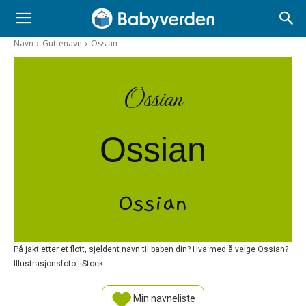
Navn
Guttenavn
Ossian
Ossian
Ossian
Ossian
På jakt etter et flott, sjeldent navn til baben din? Hva med å velge Ossian?
Illustrasjonsfoto: iStock
Min navneliste