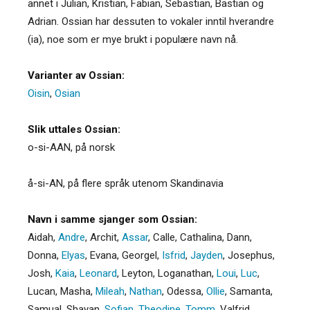
annet i Julian, Kristian, Fabian, Sebastian, Bastian og
Adrian. Ossian har dessuten to vokaler inntil hverandre
(ia), noe som er mye brukt i populære navn nå.
Varianter av Ossian:
Oisin
,
Osian
Slik uttales Ossian:
o-si-AAN, på norsk
å-si-AN, på flere språk utenom Skandinavia
Navn i samme sjanger som Ossian:
Aidah
,
Andre
,
Archit
,
Assar
,
Calle
,
Cathalina
,
Dann
,
Donna
,
Elyas
,
Evana
,
Georgel
,
Isfrid
,
Jayden
,
Josephus
,
Josh
,
Kaia
,
Leonard
,
Leyton
,
Loganathan
,
Loui
,
Luc
,
Lucan
,
Masha
,
Mileah
,
Nathan
,
Odessa
,
Ollie
,
Samanta
,
Samual
,
Shayan
,
Sofian
,
Theodine
,
Tomm
,
Valfrid
,