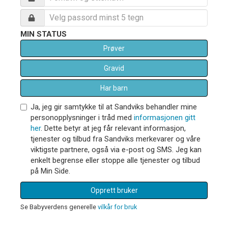
MIN STATUS
Prøver
Gravid
Har barn
Ja, jeg gir samtykke til at Sandviks behandler mine
personopplysninger i tråd med
informasjonen gitt
her
. Dette betyr at jeg får relevant informasjon,
tjenester og tilbud fra Sandviks merkevarer og våre
viktigste partnere, også via e-post og SMS. Jeg kan
enkelt begrense eller stoppe alle tjenester og tilbud
på Min Side.
Opprett bruker
Se Babyverdens generelle
vilkår for bruk