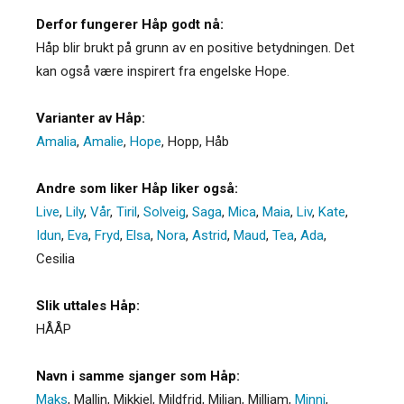
Derfor fungerer Håp godt nå:
Håp blir brukt på grunn av en positive betydningen. Det
kan også være inspirert fra engelske Hope.
Varianter av Håp:
Amalia
,
Amalie
,
Hope
,
Hopp
,
Håb
Andre som liker Håp liker også:
Live
,
Lily
,
Vår
,
Tiril
,
Solveig
,
Saga
,
Mica
,
Maia
,
Liv
,
Kate
,
Idun
,
Eva
,
Fryd
,
Elsa
,
Nora
,
Astrid
,
Maud
,
Tea
,
Ada
,
Cesilia
Slik uttales Håp:
HÅÅP
Navn i samme sjanger som Håp:
Maks
,
Mallin
,
Mikkjel
,
Mildfrid
,
Miljan
,
Milliam
,
Minni
,