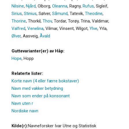
Nilsine
,
Njård
,
Olborg
,
Oleanna
,
Ragny
,
Rufus
,
Sigleif
,
Sirius
,
Stinius
,
Sølver
,
Såmund
,
Tatevik
,
Theodine
,
Thorine
,
Thorkil
,
Thov
,
Tordar
,
Torøy
,
Trina
,
Valdimar
,
Valfred
,
Venelina
,
Vilmar
,
Vinsent
,
Wilgot
,
Ylve
,
Yrla
,
Ølver
,
Aasveig
,
Åvald
Guttevarianter(er) av Håp:
Hope
,
Hopp
Relaterte lister:
Korte navn (4 eller færre bokstaver)
Navn med vakker betydning
Navn som ender på konsonant
Navn uten r
Nordiske navn
Kilde(r):
Navneforsker Ivar Utne og Statistisk