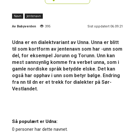
Navn
Jentenavn
Av
Babyverden
395
Sist oppdatert 06.09.21
Udna er en dialektvariant av Unna. Unna er blitt
til som kortform av jentenavn som har -unn som
del, for eksempel Jorunn og Torunn. Unn kan
mest sannsynlig komme fra verbet unna, som i
gamle nordiske språk betydde elske. Det kan
også har opphav i unn som betyr bølge. Endring
fra nn til dn er et trekk for dialekter på Sør-
Vestlandet.
Så populært er Udna:
0 personer har dette navnet.