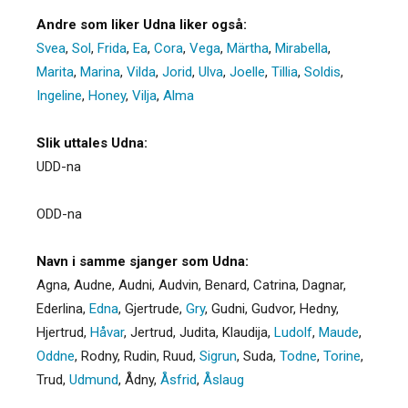
Andre som liker Udna liker også:
Svea
,
Sol
,
Frida
,
Ea
,
Cora
,
Vega
,
Märtha
,
Mirabella
,
Marita
,
Marina
,
Vilda
,
Jorid
,
Ulva
,
Joelle
,
Tillia
,
Soldis
,
Ingeline
,
Honey
,
Vilja
,
Alma
Slik uttales Udna:
UDD-na
ODD-na
Navn i samme sjanger som Udna:
Agna
,
Audne
,
Audni
,
Audvin
,
Benard
,
Catrina
,
Dagnar
,
Ederlina
,
Edna
,
Gjertrude
,
Gry
,
Gudni
,
Gudvor
,
Hedny
,
Hjertrud
,
Håvar
,
Jertrud
,
Judita
,
Klaudija
,
Ludolf
,
Maude
,
Oddne
,
Rodny
,
Rudin
,
Ruud
,
Sigrun
,
Suda
,
Todne
,
Torine
,
Trud
,
Udmund
,
Ådny
,
Åsfrid
,
Åslaug