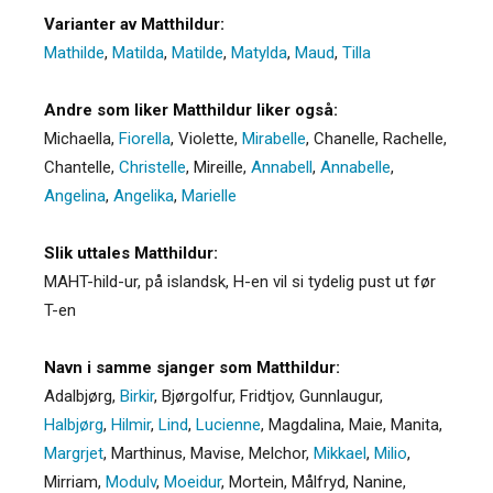
Varianter av Matthildur:
Mathilde
,
Matilda
,
Matilde
,
Matylda
,
Maud
,
Tilla
Andre som liker Matthildur liker også:
Michaella
,
Fiorella
,
Violette
,
Mirabelle
,
Chanelle
,
Rachelle
,
Chantelle
,
Christelle
,
Mireille
,
Annabell
,
Annabelle
,
Angelina
,
Angelika
,
Marielle
Slik uttales Matthildur:
MAHT-hild-ur, på islandsk, H-en vil si tydelig pust ut før
T-en
Navn i samme sjanger som Matthildur:
Adalbjørg
,
Birkir
,
Bjørgolfur
,
Fridtjov
,
Gunnlaugur
,
Halbjørg
,
Hilmir
,
Lind
,
Lucienne
,
Magdalina
,
Maie
,
Manita
,
Margrjet
,
Marthinus
,
Mavise
,
Melchor
,
Mikkael
,
Milio
,
Mirriam
,
Modulv
,
Moeidur
,
Mortein
,
Målfryd
,
Nanine
,