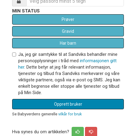
MIN STATUS
Prøver
Gravid
Har barn
Ja, jeg gir samtykke til at Sandviks behandler mine
personopplysninger i tråd med
informasjonen gitt
her
. Dette betyr at jeg får relevant informasjon,
tjenester og tilbud fra Sandviks merkevarer og våre
viktigste partnere, også via e-post og SMS. Jeg kan
enkelt begrense eller stoppe alle tjenester og tilbud
på Min Side.
Opprett bruker
Se Babyverdens generelle
vilkår for bruk
Hva synes du om artikkelen?