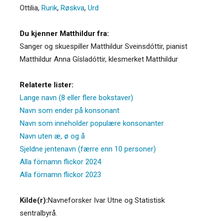
Ottilia
,
Rurik
,
Røskva
,
Urd
Du kjenner Matthildur fra:
Sanger og skuespiller Matthildur Sveinsdóttir, pianist
Matthildur Anna Gísladóttir, klesmerket Matthildur
Relaterte lister:
Lange navn (8 eller flere bokstaver)
Navn som ender på konsonant
Navn som inneholder populære konsonanter
Navn uten æ, ø og å
Sjeldne jentenavn (færre enn 10 personer)
Alla förnamn flickor 2024
Alla förnamn flickor 2023
Kilde(r):
Navneforsker Ivar Utne og Statistisk
sentralbyrå.